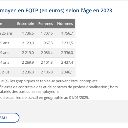
 moyen en EQTP (en euros) selon l'âge en 2023
e
Ensemble
Femmes
Hommes
 25 ans
1 736,5
1 707,6
1 756,7
39 ans
2 123,9
1 967,3
2 231,5
49 ans
2 219,0
2 086,4
2 336,0
54 ans
2 269,9
2 101,3
2 437,4
u plus
2 236,3
2 106,0
2 346,1
que (s), les graphiques et tableaux peuvent être incomplets.
iciaires de contrats aidés et de contrats de professionnalisation ; hors
 salariés des particuliers employeurs.
 Postes au lieu de travail en géographie au 01/01/2025.
EAU