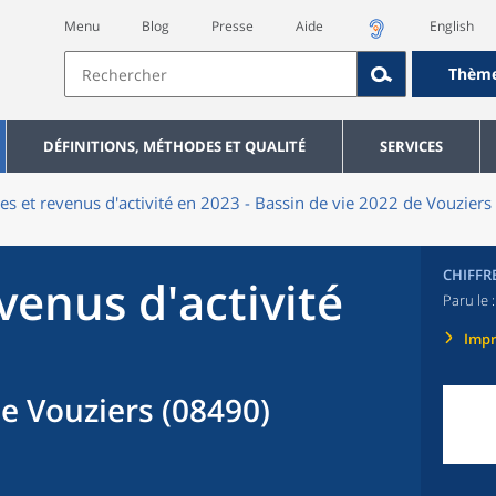
Menu
Blog
Presse
Aide
English
Thèm
DÉFINITIONS, MÉTHODES ET QUALITÉ
SERVICES
res et revenus d'activité en 2023 - Bassin de vie 2022 de Vouziers
CHIFFR
evenus d'activité
Paru le 
Imp
de Vouziers (08490)