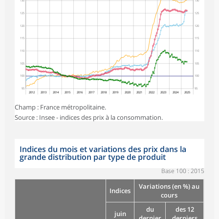
130
130
125
125
120
120
115
115
110
110
105
105
100
100
95
95
2012
2013
2014
2015
2016
2017
2018
2019
2020
2021
2022
2023
2024
2025
Champ : France métropolitaine.
Source : Insee - indices des prix à la consommation.
Indices du mois et variations des prix dans la
grande distribution par type de produit
Base 100 : 2015
Variations (en %) au
Indices
cours
du
des 12
juin
dernier
derniers