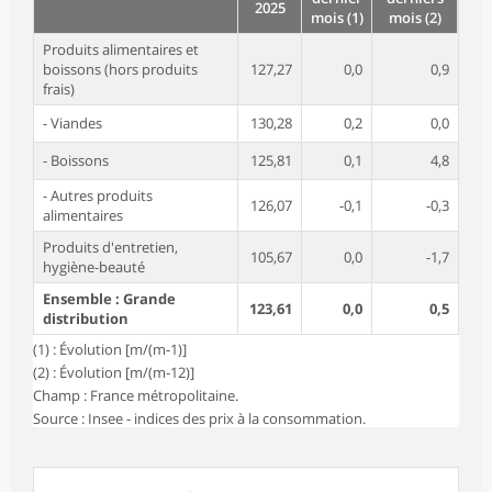
2025
mois (1)
mois (2)
Produits alimentaires et
boissons (hors produits
127,27
0,0
0,9
frais)
- Viandes
130,28
0,2
0,0
- Boissons
125,81
0,1
4,8
- Autres produits
126,07
-0,1
-0,3
alimentaires
Produits d'entretien,
105,67
0,0
-1,7
hygiène-beauté
Ensemble : Grande
123,61
0,0
0,5
distribution
(1) : Évolution [m/(m-1)]
(2) : Évolution [m/(m-12)]
Champ : France métropolitaine.
Source : Insee - indices des prix à la consommation.