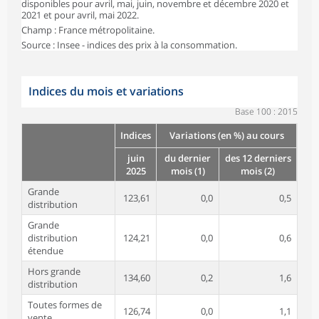
disponibles pour avril, mai, juin, novembre et décembre 2020 et
2021 et pour avril, mai 2022.
Champ : France métropolitaine.
Source : Insee - indices des prix à la consommation.
Indices du mois et variations
Base 100 : 2015
Indices
Variations (en %) au cours
juin
du dernier
des 12 derniers
2025
mois (1)
mois (2)
Grande
123,61
0,0
0,5
distribution
Grande
distribution
124,21
0,0
0,6
étendue
Hors grande
134,60
0,2
1,6
distribution
Toutes formes de
126,74
0,0
1,1
vente