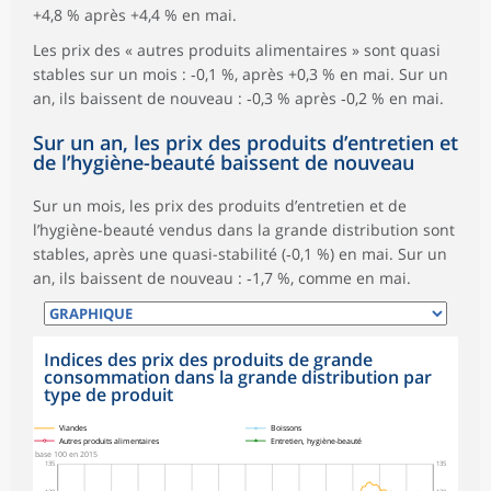
+4,8 % après +4,4 % en mai.
Les prix des « autres produits alimentaires » sont quasi
stables sur un mois : ‑0,1 %, après +0,3 % en mai. Sur un
an, ils baissent de nouveau : ‑0,3 % après ‑0,2 % en mai.
Sur un an, les prix des produits d’entretien et
de l’hygiène-beauté baissent de nouveau
Sur un mois, les prix des produits d’entretien et de
l’hygiène-beauté vendus dans la grande distribution sont
stables, après une quasi-stabilité (‑0,1 %) en mai. Sur un
an, ils baissent de nouveau : ‑1,7 %, comme en mai.
Indices des prix des produits de grande
consommation dans la grande distribution par
type de produit
symboles_defaut.xml,
symboles_defaut.xml,rond
symboles_defaut.xml,losange
symboles_defaut.xml,triangle
Viandes
Boissons
Autres produits alimentaires
Entretien, hygiène-beauté
base 100 en 2015
135
135