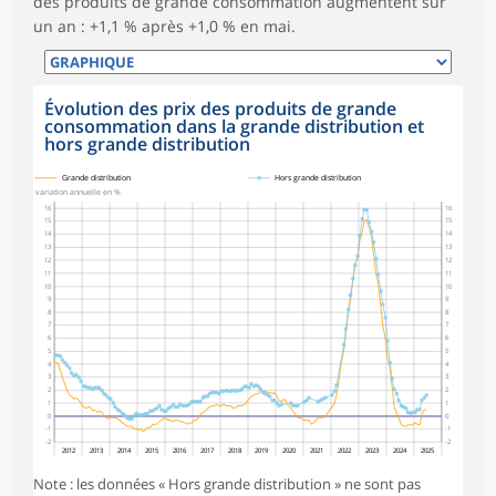
des produits de grande consommation augmentent sur
un an : +1,1 % après +1,0 % en mai.
Évolution des prix des produits de grande
consommation dans la grande distribution et
hors grande distribution
symboles_defaut.xml,
symboles_defaut.xml,rond
Grande distribution
Hors grande distribution
variation annuelle en %
16
16
15
15
14
14
13
13
12
12
11
11
10
10
9
9
8
8
7
7
6
6
5
5
4
4
3
3
2
2
1
1
0
0
-1
-1
-2
-2
2012
2013
2014
2015
2016
2017
2018
2019
2020
2021
2022
2023
2024
2025
Note : les données « Hors grande distribution » ne sont pas