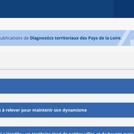
 publications de
Diagnostics territoriaux des Pays de la Loire
.
is à relever pour maintenir son dynamisme
a Vendée : un territoire tissé de petites villes et de bourgs rura