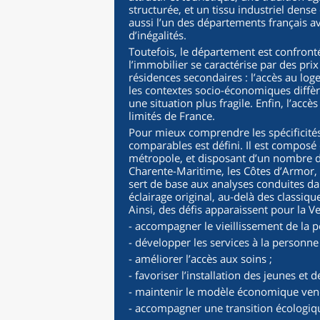
structurée, et un tissu industriel dense
aussi l’un des départements français a
d’inégalités.
Toutefois, le département est confronté 
l’immobilier se caractérise par des pri
résidences secondaires : l’accès au loge
les contextes socio-économiques diffère
une situation plus fragile. Enfin, l’acc
limités de France.
Pour mieux comprendre les spécificités
comparables est défini. Il est composé
métropole, et disposant d’un nombre d
Charente-Maritime, les Côtes d’Armor, 
sert de base aux analyses conduites dan
éclairage original, au-delà des classiq
Ainsi, des défis apparaissent pour la V
- accompagner le vieillissement de la p
- développer les services à la personne 
- améliorer l’accès aux soins ;
- favoriser l’installation des jeunes et d
- maintenir le modèle économique ven
- accompagner une transition écologi