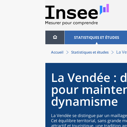
STATISTIQUES ET ÉTUDES
La Ve
Accueil
Statistiques et études
La Vendée : d
pour mainten
dynamisme
La Vendée se distingue par un maillage t
Cet équilibre territorial, sans grande m
attractif et touristique, une tradition a