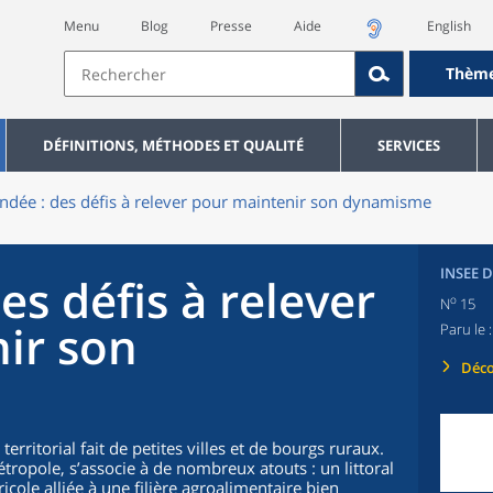
Menu
Blog
Presse
Aide
English
Thèm
DÉFINITIONS, MÉTHODES ET QUALITÉ
SERVICES
ndée : des défis à relever pour maintenir son dynamisme
INSEE D
es défis à relever
o
N
15
ir son
Paru le 
Déco
erritorial fait de petites villes et de bourgs ruraux.
étropole, s’associe à de nombreux atouts : un littoral
gricole alliée à une filière agroalimentaire bien