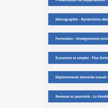
Démographie - Dynamisme démogr
Formation - Enseignement privé
Économie et emploi - Plus forte 
Déplacements domicile-travail -
Revenus et pauvreté - La Vendé