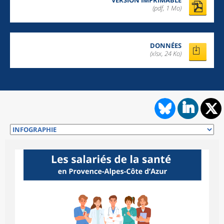
VERSION IMPRIMABLE
(pdf, 1 Mo)
DONNÉES
(xlsx, 24 Ko)