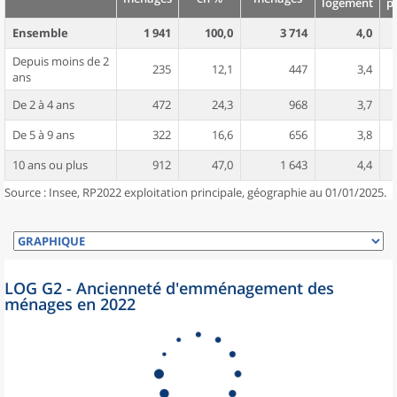
logement
p
Ensemble
1 941
100,0
3 714
4,0
Depuis moins de 2
235
12,1
447
3,4
ans
De 2 à 4 ans
472
24,3
968
3,7
De 5 à 9 ans
322
16,6
656
3,8
10 ans ou plus
912
47,0
1 643
4,4
Source : Insee, RP2022 exploitation principale, géographie au 01/01/2025.
LOG G2 - Ancienneté d'emménagement des
ménages en 2022