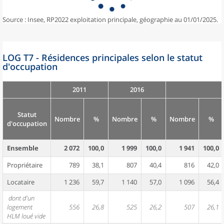
Source : Insee, RP2022 exploitation principale, géographie au 01/01/2025.
LOG T7 - Résidences principales selon le statut
d'occupation
2011
2016
Statut
Nombre
%
Nombre
%
Nombre
%
d'occupation
Ensemble
2 072
100,0
1 999
100,0
1 941
100,0
Propriétaire
789
38,1
807
40,4
816
42,0
Locataire
1 236
59,7
1 140
57,0
1 096
56,4
dont d'un
logement
556
26,8
525
26,2
507
26,1
HLM loué vide