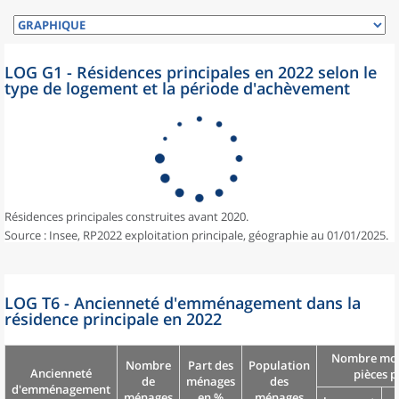
LOG G1 - Résidences principales en 2022 selon le
type de logement et la période d'achèvement
Résidences principales construites avant 2020.
Source : Insee, RP2022 exploitation principale, géographie au 01/01/2025.
LOG T6 - Ancienneté d'emménagement dans la
résidence principale en 2022
Nombre moy
Nombre
Part des
Population
Ancienneté
pièces p
de
ménages
des
d'emménagement
ménages
en %
ménages