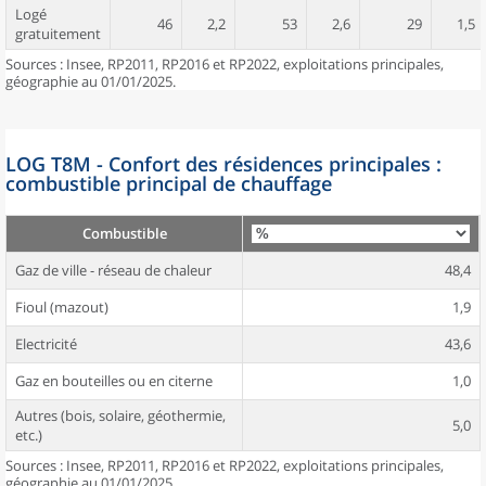
Logé
46
2,2
53
2,6
29
1,5
gratuitement
Sources : Insee, RP2011, RP2016 et RP2022, exploitations principales,
géographie au 01/01/2025.
LOG T8M - Confort des résidences principales :
combustible principal de chauffage
Combustible
Gaz de ville - réseau de chaleur
48,4
Fioul (mazout)
1,9
Electricité
43,6
Gaz en bouteilles ou en citerne
1,0
Autres (bois, solaire, géothermie,
5,0
etc.)
Sources : Insee, RP2011, RP2016 et RP2022, exploitations principales,
géographie au 01/01/2025.