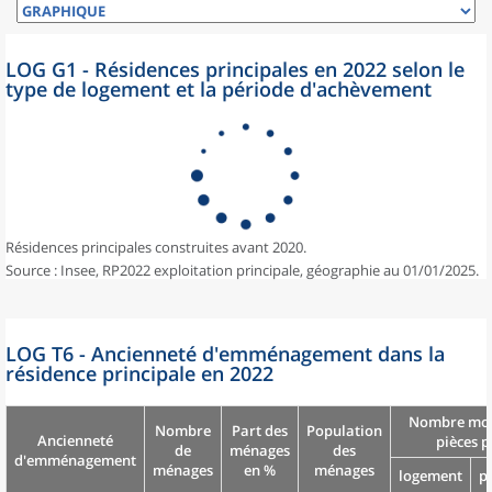
LOG G1 - Résidences principales en 2022 selon le
type de logement et la période d'achèvement
Résidences principales construites avant 2020.
Source : Insee, RP2022 exploitation principale, géographie au 01/01/2025.
LOG T6 - Ancienneté d'emménagement dans la
résidence principale en 2022
Nombre moy
Nombre
Part des
Population
Ancienneté
pièces p
de
ménages
des
d'emménagement
ménages
en %
ménages
logement
p