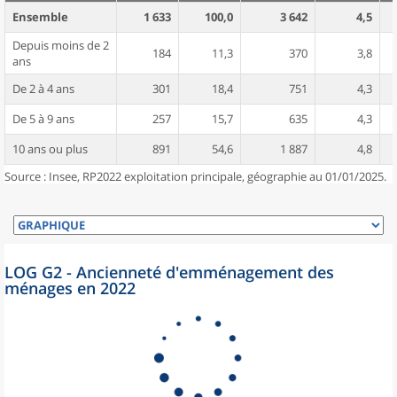
Ensemble
1 633
100,0
3 642
4,5
Depuis moins de 2
184
11,3
370
3,8
ans
De 2 à 4 ans
301
18,4
751
4,3
De 5 à 9 ans
257
15,7
635
4,3
10 ans ou plus
891
54,6
1 887
4,8
Source : Insee, RP2022 exploitation principale, géographie au 01/01/2025.
LOG G2 - Ancienneté d'emménagement des
ménages en 2022