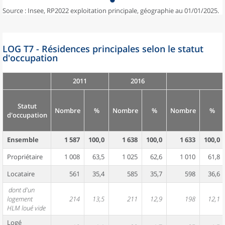
Source : Insee, RP2022 exploitation principale, géographie au 01/01/2025.
LOG T7 - Résidences principales selon le statut
d'occupation
2011
2016
Statut
Nombre
%
Nombre
%
Nombre
%
d'occupation
Ensemble
1 587
100,0
1 638
100,0
1 633
100,0
Propriétaire
1 008
63,5
1 025
62,6
1 010
61,8
Locataire
561
35,4
585
35,7
598
36,6
dont d'un
logement
214
13,5
211
12,9
198
12,1
HLM loué vide
Logé