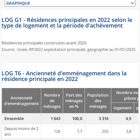
LOG G1 - Résidences principales en 2022 selon le
type de logement et la période d'achèvement
Résidences principales construites avant 2020.
Source : Insee, RP2022 exploitation principale, géographie au 01/01/2025.
LOG T6 - Ancienneté d'emménagement dans la
résidence principale en 2022
Nombre moy
Nombre
Part des
Population
Ancienneté
pièces p
de
ménages
des
d'emménagement
ménages
en %
ménages
logement
p
Ensemble
1 643
100,0
3 316
4,9
Depuis moins de 2
126
7,7
255
3,8
ans