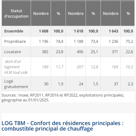
Statut
Nombre
%
Nombre
%
Nombre
%
d'occupation
Ensemble
1 608
100,0
1 618
100,0
1 643
100,0
Propriétaire
1 196
74,4
1 188
73,4
1 236
75,2
Locataire
382
23,8
406
25,1
371
22,6
dont d'un
logement
189
11,7
207
12,8
169
10,3
HLM loué vide
Logé
30
1,9
24
1,5
37
2,3
gratuitement
Sources : Insee, RP2011, RP2016 et RP2022, exploitations principales,
géographie au 01/01/2025.
LOG T8M - Confort des résidences principales :
combustible principal de chauffage