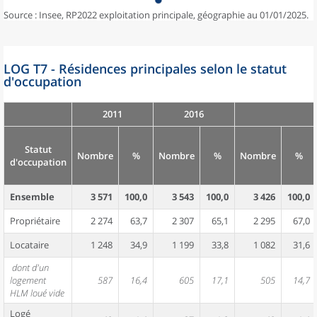
Source : Insee, RP2022 exploitation principale, géographie au 01/01/2025.
LOG T7 - Résidences principales selon le statut
d'occupation
2011
2016
Statut
Nombre
%
Nombre
%
Nombre
%
d'occupation
Ensemble
3 571
100,0
3 543
100,0
3 426
100,0
Propriétaire
2 274
63,7
2 307
65,1
2 295
67,0
Locataire
1 248
34,9
1 199
33,8
1 082
31,6
dont d'un
logement
587
16,4
605
17,1
505
14,7
HLM loué vide
Logé