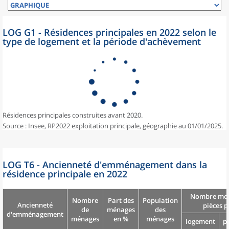
LOG G1 - Résidences principales en 2022 selon le
type de logement et la période d'achèvement
Résidences principales construites avant 2020.
Source : Insee, RP2022 exploitation principale, géographie au 01/01/2025.
LOG T6 - Ancienneté d'emménagement dans la
résidence principale en 2022
Nombre moy
Nombre
Part des
Population
Ancienneté
pièces p
de
ménages
des
d'emménagement
ménages
en %
ménages
logement
p