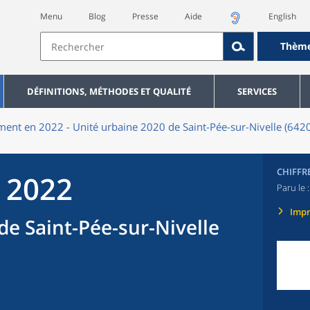
Menu
Blog
Presse
Aide
English
Thèm
DÉFINITIONS, MÉTHODES ET QUALITÉ
SERVICES
ent en 2022 - Unité urbaine 2020 de Saint-Pée-sur-Nivelle (642
CHIFFR
 2022
Paru le 
Imp
de Saint-Pée-sur-Nivelle