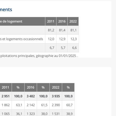
ements
e de logement
2011
2016
2022
81,2
81,4
81,1
s et logements occasionnels
12,0
12,9
12,3
6,7
5,7
6,6
ploitations principales, géographie au 01/01/2025 .
2011
%
2016
%
2022
%
2 951
100,0
3 482
100,0
3 935
100,0
1 862
63,1
2 142
61,5
2 390
60,7
1 065
36,1
1 323
38,0
1 531
38,9