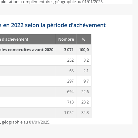
exploitations complémentaires, géographie au 01/01/2025.
s en 2022 selon la période d'achèvement
e d'achèvement
Nombre
%
ales construites avant 2020
3 071
100,0
252
8,2
63
2,1
297
9,7
694
22,6
713
23,2
1 052
34,3
e, géographie au 01/01/2025.