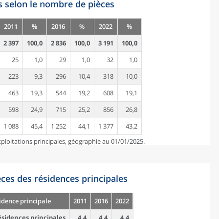
s selon le nombre de pièces
2011
%
2016
%
2022
%
2 397
100,0
2 836
100,0
3 191
100,0
25
1,0
29
1,0
32
1,0
223
9,3
296
10,4
318
10,0
463
19,3
544
19,2
608
19,1
598
24,9
715
25,2
856
26,8
1 088
45,4
1 252
44,1
1 377
43,2
ploitations principales, géographie au 01/01/2025.
es des résidences principales
idence principale
2011
2016
2022
sidences principales
4,4
4,4
4,4