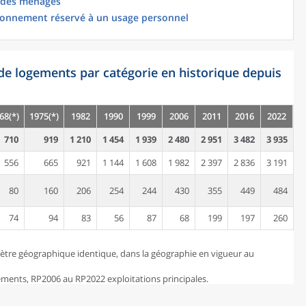
 des ménages
ionnement réservé à un usage personnel
de logements par catégorie en historique depuis
68(*)
1975(*)
1982
1990
1999
2006
2011
2016
2022
710
919
1 210
1 454
1 939
2 480
2 951
3 482
3 935
556
665
921
1 144
1 608
1 982
2 397
2 836
3 191
80
160
206
254
244
430
355
449
484
74
94
83
56
87
68
199
197
260
ètre géographique identique, dans la géographie en vigueur au
ents, RP2006 au RP2022 exploitations principales.