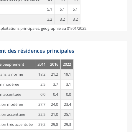
5,1
5,1
5,1
3,2
3,2
3,2
ploitations principales, géographie au 01/01/2025.
nt des résidences principales
de peuplement
2011
2016
2022
ans la norme
18,2
21,2
19,1
on modérée
2,5
3,7
3,1
n accentuée
0,0
0,4
0,0
tion modérée
27,7
24,0
23,4
ion accentuée
22,5
21,0
25,1
ion très accentuée
29,2
29,8
29,3