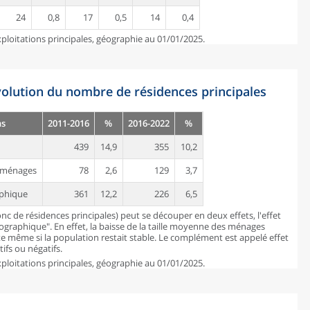
24
0,8
17
0,5
14
0,4
ploitations principales, géographie au 01/01/2025.
évolution du nombre de résidences principales
ns
2011-2016
%
2016-2022
%
439
14,9
355
10,2
es ménages
78
2,6
129
3,7
aphique
361
12,2
226
6,5
c de résidences principales) peut se découper en deux effets, l'effet
mographique". En effet, la baisse de la taille moyenne des ménages
 même si la population restait stable. Le complément est appelé effet
ifs ou négatifs.
ploitations principales, géographie au 01/01/2025.