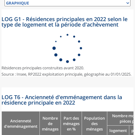
LOG G1 - Résidences principales en 2022 selon le
type de logement et la période d'achèvement
Résidences principales construites avant 2020.
Source : Insee, RP2022 exploitation principale, géographie au 01/01/2025.
LOG T6 - Ancienneté d'emménagement dans la
résidence principale en 2022
Nombre moy
Nombre
Part des
Population
Ancienneté
pièces p
de
ménages
des
d'emménagement
ménages
en %
ménages
logement
p