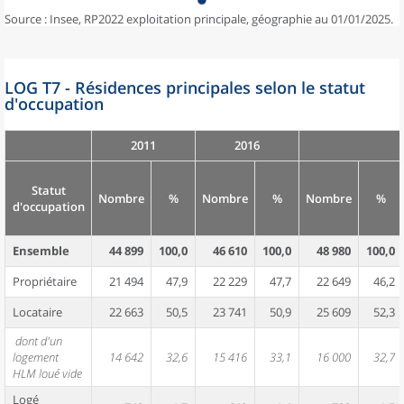
Source : Insee, RP2022 exploitation principale, géographie au 01/01/2025.
LOG T7 - Résidences principales selon le statut
d'occupation
2011
2016
Statut
Nombre
%
Nombre
%
Nombre
%
d'occupation
Ensemble
44 899
100,0
46 610
100,0
48 980
100,0
Propriétaire
21 494
47,9
22 229
47,7
22 649
46,2
Locataire
22 663
50,5
23 741
50,9
25 609
52,3
dont d'un
logement
14 642
32,6
15 416
33,1
16 000
32,7
HLM loué vide
Logé