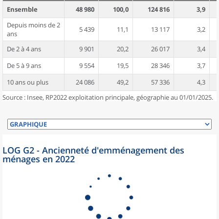
Ensemble
48 980
100,0
124 816
3,9
Depuis moins de 2
5 439
11,1
13 117
3,2
ans
De 2 à 4 ans
9 901
20,2
26 017
3,4
De 5 à 9 ans
9 554
19,5
28 346
3,7
10 ans ou plus
24 086
49,2
57 336
4,3
Source : Insee, RP2022 exploitation principale, géographie au 01/01/2025.
LOG G2 - Ancienneté d'emménagement des
ménages en 2022