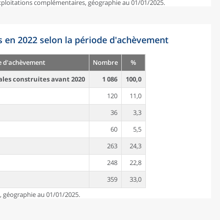
exploitations complémentaires, géographie au 01/01/2025.
s en 2022 selon la période d'achèvement
e d'achèvement
Nombre
%
ales construites avant 2020
1 086
100,0
120
11,0
36
3,3
60
5,5
263
24,3
248
22,8
359
33,0
e, géographie au 01/01/2025.