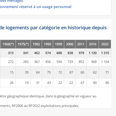
 des ménages
ionnement réservé à un usage personnel
de logements par catégorie en historique depuis
1968(*)
1975(*)
1982
1990
1999
2006
2011
2016
2022
313
341
462
574
688
838
979
1 120
1 315
272
283
367
456
594
729
852
968
1 164
15
39
64
75
72
87
60
62
71
26
19
31
43
22
22
67
90
80
ètre géographique identique, dans la géographie en vigueur au
ents, RP2006 au RP2022 exploitations principales.