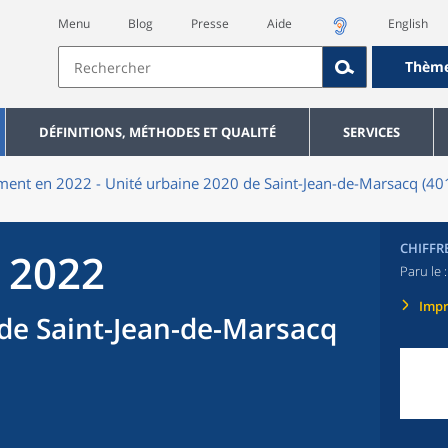
Menu
Blog
Presse
Aide
English
Thèm
DÉFINITIONS, MÉTHODES ET QUALITÉ
SERVICES
ent en 2022 - Unité urbaine 2020 de Saint-Jean-de-Marsacq (40
CHIFFR
 2022
Paru le 
Imp
de Saint-Jean-de-Marsacq