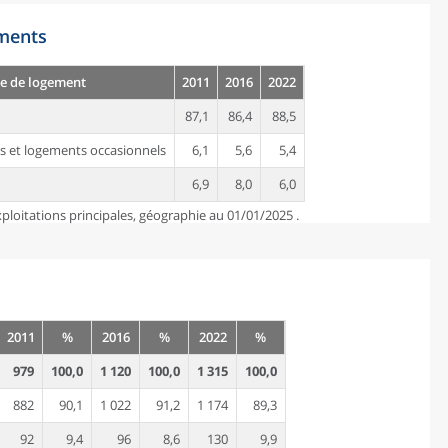
ements
e de logement
2011
2016
2022
87,1
86,4
88,5
s et logements occasionnels
6,1
5,6
5,4
6,9
8,0
6,0
ploitations principales, géographie au 01/01/2025 .
2011
%
2016
%
2022
%
979
100,0
1 120
100,0
1 315
100,0
882
90,1
1 022
91,2
1 174
89,3
92
9,4
96
8,6
130
9,9