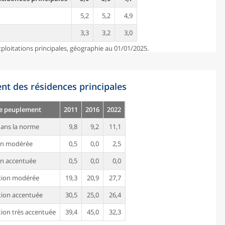
5,2
5,2
4,9
3,3
3,2
3,0
ploitations principales, géographie au 01/01/2025.
nt des résidences principales
de peuplement
2011
2016
2022
ans la norme
9,8
9,2
11,1
on modérée
0,5
0,0
2,5
n accentuée
0,5
0,0
0,0
tion modérée
19,3
20,9
27,7
ion accentuée
30,5
25,0
26,4
ion très accentuée
39,4
45,0
32,3