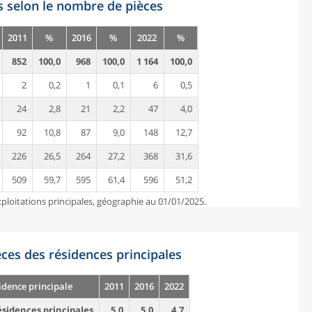
s selon le nombre de pièces
2011
%
2016
%
2022
%
852
100,0
968
100,0
1 164
100,0
2
0,2
1
0,1
6
0,5
24
2,8
21
2,2
47
4,0
92
10,8
87
9,0
148
12,7
226
26,5
264
27,2
368
31,6
509
59,7
595
61,4
596
51,2
ploitations principales, géographie au 01/01/2025.
es des résidences principales
idence principale
2011
2016
2022
sidences principales
5,0
5,0
4,7