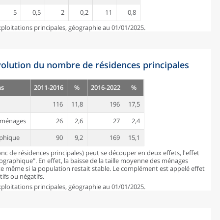
5
0,5
2
0,2
11
0,8
ploitations principales, géographie au 01/01/2025.
évolution du nombre de résidences principales
ns
2011-2016
%
2016-2022
%
116
11,8
196
17,5
es ménages
26
2,6
27
2,4
aphique
90
9,2
169
15,1
c de résidences principales) peut se découper en deux effets, l'effet
mographique". En effet, la baisse de la taille moyenne des ménages
 même si la population restait stable. Le complément est appelé effet
ifs ou négatifs.
ploitations principales, géographie au 01/01/2025.