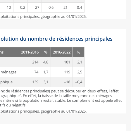
10
0,2
27
0,6
21
0,4
ploitations principales, géographie au 01/01/2025.
évolution du nombre de résidences principales
ns
2011-2016
%
2016-2022
%
214
4,8
101
2,1
es ménages
74
1,7
119
2,5
aphique
139
3,1
–18
–0,4
c de résidences principales) peut se découper en deux effets, l'effet
mographique". En effet, la baisse de la taille moyenne des ménages
 même si la population restait stable. Le complément est appelé effet
ifs ou négatifs.
ploitations principales, géographie au 01/01/2025.