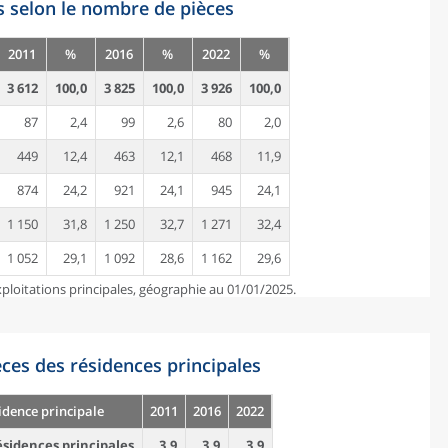
s selon le nombre de pièces
2011
%
2016
%
2022
%
3 612
100,0
3 825
100,0
3 926
100,0
87
2,4
99
2,6
80
2,0
449
12,4
463
12,1
468
11,9
874
24,2
921
24,1
945
24,1
1 150
31,8
1 250
32,7
1 271
32,4
1 052
29,1
1 092
28,6
1 162
29,6
ploitations principales, géographie au 01/01/2025.
es des résidences principales
idence principale
2011
2016
2022
sidences principales
3,9
3,9
3,9