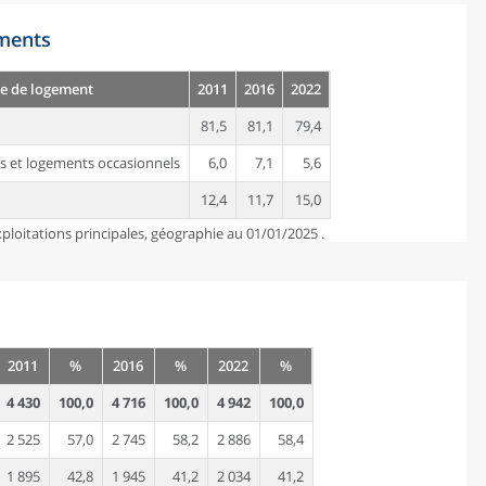
ements
e de logement
2011
2016
2022
81,5
81,1
79,4
s et logements occasionnels
6,0
7,1
5,6
12,4
11,7
15,0
ploitations principales, géographie au 01/01/2025 .
2011
%
2016
%
2022
%
4 430
100,0
4 716
100,0
4 942
100,0
2 525
57,0
2 745
58,2
2 886
58,4
1 895
42,8
1 945
41,2
2 034
41,2