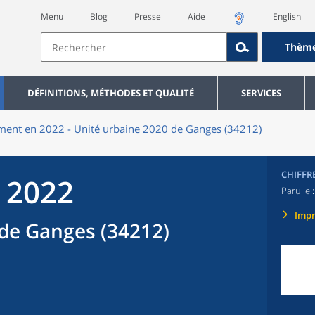
Menu
Blog
Presse
Aide
English
Thèm
DÉFINITIONS, MÉTHODES ET QUALITÉ
SERVICES
ent en 2022 - Unité urbaine 2020 de Ganges (34212)
CHIFFR
 2022
Paru le 
Imp
 de Ganges (34212)