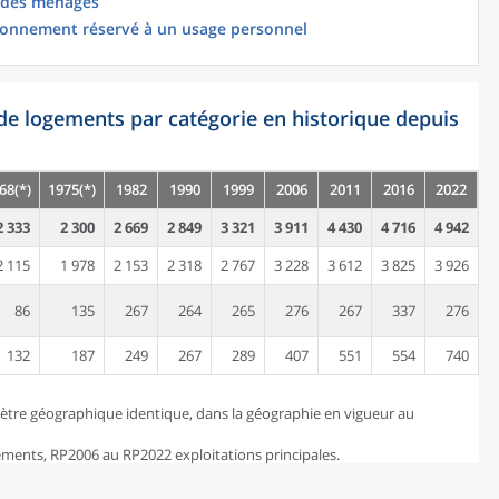
 des ménages
ionnement réservé à un usage personnel
de logements par catégorie en historique depuis
68(*)
1975(*)
1982
1990
1999
2006
2011
2016
2022
2 333
2 300
2 669
2 849
3 321
3 911
4 430
4 716
4 942
2 115
1 978
2 153
2 318
2 767
3 228
3 612
3 825
3 926
86
135
267
264
265
276
267
337
276
132
187
249
267
289
407
551
554
740
ètre géographique identique, dans la géographie en vigueur au
ents, RP2006 au RP2022 exploitations principales.