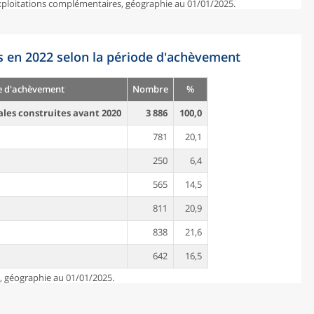
exploitations complémentaires, géographie au 01/01/2025.
s en 2022 selon la période d'achèvement
e d'achèvement
Nombre
%
ales construites avant 2020
3 886
100,0
781
20,1
250
6,4
565
14,5
811
20,9
838
21,6
642
16,5
e, géographie au 01/01/2025.