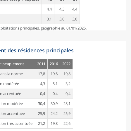
4,4
4,3
4,4
3,1
3,0
3,0
ploitations principales, géographie au 01/01/2025.
nt des résidences principales
de peuplement
2011
2016
2022
ans la norme
17,8
19,6
19,8
on modérée
4,3
5,1
3,2
n accentuée
0,4
0,4
0,4
tion modérée
30,4
30,9
28,1
ion accentuée
25,9
24,2
25,9
ion très accentuée
21,2
19,8
22,6