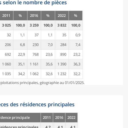
s selon le nombre de pièces
2011
%
2016
%
2022
%
3 025
100,0
3 259
100,0
3 832
100,0
32
1,1
37
1,1
35
0,9
206
6,8
230
7,0
284
7,4
692
22,9
768
23,6
890
23,2
1 060
35,1
1 161
35,6
1 390
36,3
1 035
34,2
1 062
32,6
1 232
32,2
ploitations principales, géographie au 01/01/2025.
es des résidences principales
idence principale
2011
2016
2022
sidences principales
4,2
4,1
4,1