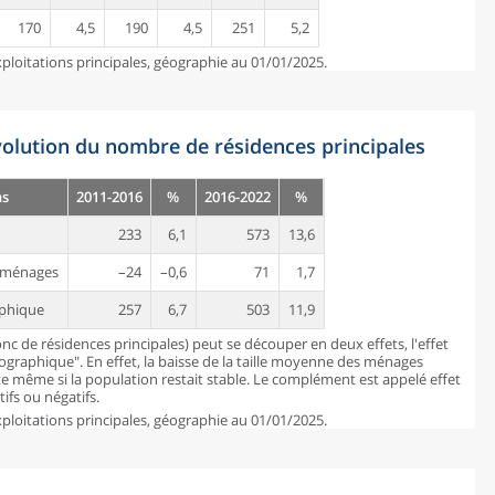
170
4,5
190
4,5
251
5,2
ploitations principales, géographie au 01/01/2025.
évolution du nombre de résidences principales
ns
2011-2016
%
2016-2022
%
233
6,1
573
13,6
es ménages
–24
–0,6
71
1,7
aphique
257
6,7
503
11,9
c de résidences principales) peut se découper en deux effets, l'effet
mographique". En effet, la baisse de la taille moyenne des ménages
 même si la population restait stable. Le complément est appelé effet
ifs ou négatifs.
ploitations principales, géographie au 01/01/2025.