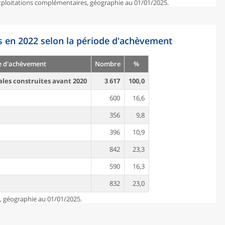
exploitations complémentaires, géographie au 01/01/2025.
s en 2022 selon la période d'achèvement
e d'achèvement
Nombre
%
ales construites avant 2020
3 617
100,0
600
16,6
356
9,8
396
10,9
842
23,3
590
16,3
832
23,0
e, géographie au 01/01/2025.