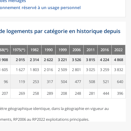
 des ménages
ionnement réservé à un usage personnel
de logements par catégorie en historique depuis
68(*)
1975(*)
1982
1990
1999
2006
2011
2016
2022
1 908
2 015
2 314
2 622
3 221
3 526
3 815
4 224
4 868
1 605
1 627
1 803
2 016
2 509
2 801
3 025
3 259
3 832
96
119
253
317
504
477
508
521
640
207
269
258
289
208
248
281
444
396
ètre géographique identique, dans la géographie en vigueur au
ents, RP2006 au RP2022 exploitations principales.