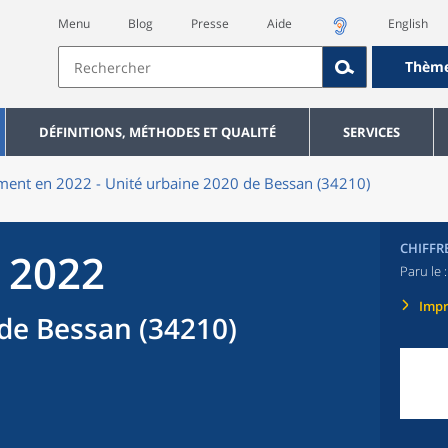
Menu
Blog
Presse
Aide
English
Thèm
DÉFINITIONS, MÉTHODES ET QUALITÉ
SERVICES
ent en 2022 - Unité urbaine 2020 de Bessan (34210)
CHIFFR
 2022
Paru le 
Imp
de Bessan (34210)