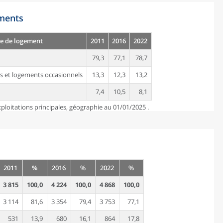
ements
e de logement
2011
2016
2022
79,3
77,1
78,7
s et logements occasionnels
13,3
12,3
13,2
7,4
10,5
8,1
ploitations principales, géographie au 01/01/2025 .
2011
%
2016
%
2022
%
3 815
100,0
4 224
100,0
4 868
100,0
3 114
81,6
3 354
79,4
3 753
77,1
531
13,9
680
16,1
864
17,8