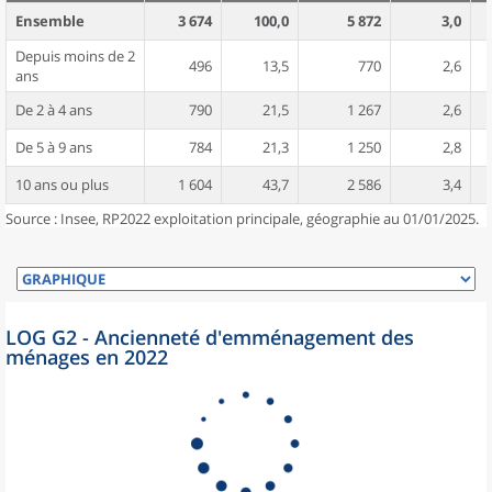
Ensemble
3 674
100,0
5 872
3,0
Depuis moins de 2
496
13,5
770
2,6
ans
De 2 à 4 ans
790
21,5
1 267
2,6
De 5 à 9 ans
784
21,3
1 250
2,8
10 ans ou plus
1 604
43,7
2 586
3,4
Source : Insee, RP2022 exploitation principale, géographie au 01/01/2025.
LOG G2 - Ancienneté d'emménagement des
ménages en 2022