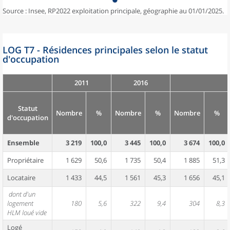
Source : Insee, RP2022 exploitation principale, géographie au 01/01/2025.
LOG T7 - Résidences principales selon le statut
d'occupation
2011
2016
Statut
Nombre
%
Nombre
%
Nombre
%
d'occupation
Ensemble
3 219
100,0
3 445
100,0
3 674
100,0
Propriétaire
1 629
50,6
1 735
50,4
1 885
51,3
Locataire
1 433
44,5
1 561
45,3
1 656
45,1
dont d'un
logement
180
5,6
322
9,4
304
8,3
HLM loué vide
Logé