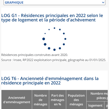
LOG G1 - Résidences principales en 2022 selon le
type de logement et la période d'achèvement
Résidences principales construites avant 2020.
Source : Insee, RP2022 exploitation principale, géographie au 01/01/2025.
LOG T6 - Ancienneté d'emménagement dans la
résidence principale en 2022
Nombre moy
Nombre
Part des
Population
Ancienneté
pièces p
de
ménages
des
d'emménagement
ménages
en %
ménages
logement
p