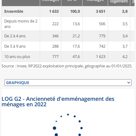
logement
p
Ensemble
1 633
100,0
3 651
3,8
Depuis moins de 2
222
13,6
506
3,5
ans
De 2 à 4 ans
346
21,2
779
3,4
De 5 à 9 ans
288
17,6
742
3,7
10 ans ou plus
777
47,6
1 623
4,2
Source : Insee, RP2022 exploitation principale, géographie au 01/01/2025.
LOG G2 - Ancienneté d'emménagement des
ménages en 2022