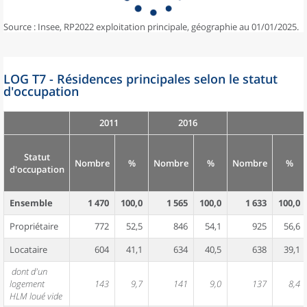
Source : Insee, RP2022 exploitation principale, géographie au 01/01/2025.
LOG T7 - Résidences principales selon le statut
d'occupation
2011
2016
Statut
Nombre
%
Nombre
%
Nombre
%
d'occupation
Ensemble
1 470
100,0
1 565
100,0
1 633
100,0
Propriétaire
772
52,5
846
54,1
925
56,6
Locataire
604
41,1
634
40,5
638
39,1
dont d'un
logement
143
9,7
141
9,0
137
8,4
HLM loué vide