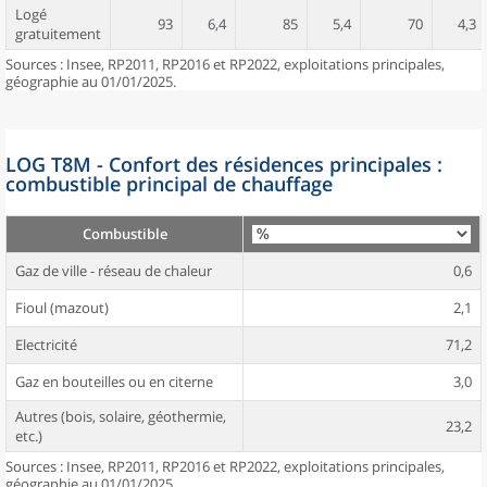
Logé
93
6,4
85
5,4
70
4,3
gratuitement
Sources : Insee, RP2011, RP2016 et RP2022, exploitations principales,
géographie au 01/01/2025.
LOG T8M - Confort des résidences principales :
combustible principal de chauffage
Combustible
Gaz de ville - réseau de chaleur
0,6
Fioul (mazout)
2,1
Electricité
71,2
Gaz en bouteilles ou en citerne
3,0
Autres (bois, solaire, géothermie,
23,2
etc.)
Sources : Insee, RP2011, RP2016 et RP2022, exploitations principales,
géographie au 01/01/2025.