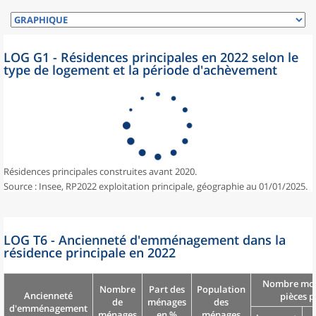
LOG G1 - Résidences principales en 2022 selon le
type de logement et la période d'achèvement
Résidences principales construites avant 2020.
Source : Insee, RP2022 exploitation principale, géographie au 01/01/2025.
LOG T6 - Ancienneté d'emménagement dans la
résidence principale en 2022
Nombre moy
Nombre
Part des
Population
Ancienneté
pièces p
de
ménages
des
d'emménagement
ménages
en %
ménages