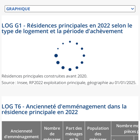
LOG G1 - Résidences principales en 2022 selon le
type de logement et la période d'achèvement
Résidences principales construites avant 2020.
Source : Insee, RP2022 exploitation principale, géographie au 01/01/2025.
LOG T6 - Ancienneté d'emménagement dans la
résidence principale en 2022
Nombre moy
Nombre
Part des
Population
Ancienneté
pièces p
de
ménages
des
d'emménagement
ménages
en %
ménages