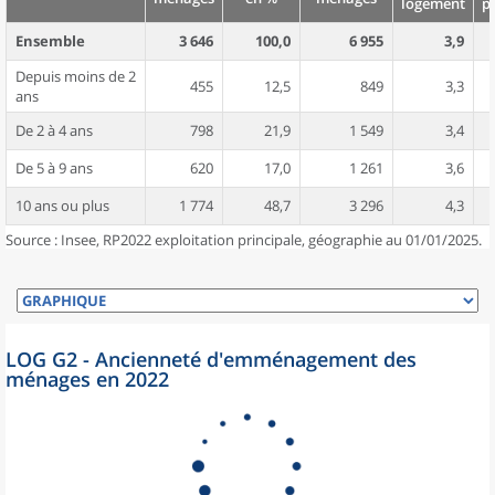
logement
p
Ensemble
3 646
100,0
6 955
3,9
Depuis moins de 2
455
12,5
849
3,3
ans
De 2 à 4 ans
798
21,9
1 549
3,4
De 5 à 9 ans
620
17,0
1 261
3,6
10 ans ou plus
1 774
48,7
3 296
4,3
Source : Insee, RP2022 exploitation principale, géographie au 01/01/2025.
LOG G2 - Ancienneté d'emménagement des
ménages en 2022