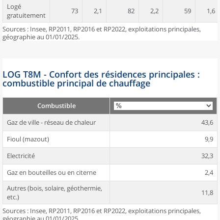
Logé
73
2,1
82
2,2
59
1,6
gratuitement
Sources : Insee, RP2011, RP2016 et RP2022, exploitations principales,
géographie au 01/01/2025.
LOG T8M - Confort des résidences principales :
combustible principal de chauffage
Combustible
Gaz de ville - réseau de chaleur
43,6
Fioul (mazout)
9,9
Electricité
32,3
Gaz en bouteilles ou en citerne
2,4
Autres (bois, solaire, géothermie,
11,8
etc.)
Sources : Insee, RP2011, RP2016 et RP2022, exploitations principales,
géographie au 01/01/2025.