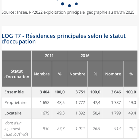
Source : Insee, RP2022 exploitation principale, géographie au 01/01/2025.
LOG T7 - Résidences principales selon le statut
d'occupation
2011
2016
Statut
Nombre
%
Nombre
%
Nombre
%
d'occupation
Ensemble
3 404
100,0
3 751
100,0
3 646
100,0
Propriétaire
1 652
48,5
1 777
47,4
1 787
49,0
Locataire
1 679
49,3
1 892
50,4
1 799
49,4
dont d'un
logement
930
27,3
1 011
26,9
914
25,1
HLM loué vide