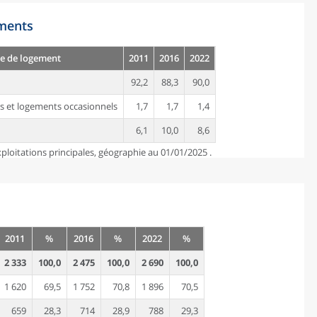
ements
e de logement
2011
2016
2022
92,2
88,3
90,0
s et logements occasionnels
1,7
1,7
1,4
6,1
10,0
8,6
ploitations principales, géographie au 01/01/2025 .
2011
%
2016
%
2022
%
2 333
100,0
2 475
100,0
2 690
100,0
1 620
69,5
1 752
70,8
1 896
70,5
659
28,3
714
28,9
788
29,3