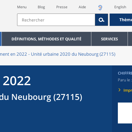
Menu
Blog
Presse
Aide
English
Thèm
DÉFINITIONS, MÉTHODES ET QUALITÉ
SERVICES
ent en 2022 - Unité urbaine 2020 du Neubourg (27115)
CHIFFR
 2022
Paru le 
Imp
 du Neubourg (27115)