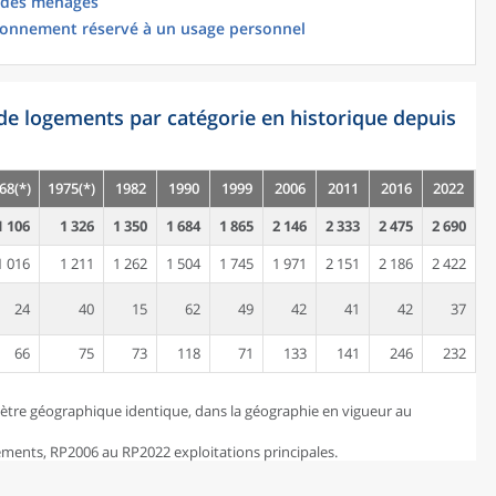
 des ménages
ionnement réservé à un usage personnel
de logements par catégorie en historique depuis
68(*)
1975(*)
1982
1990
1999
2006
2011
2016
2022
1 106
1 326
1 350
1 684
1 865
2 146
2 333
2 475
2 690
1 016
1 211
1 262
1 504
1 745
1 971
2 151
2 186
2 422
24
40
15
62
49
42
41
42
37
66
75
73
118
71
133
141
246
232
ètre géographique identique, dans la géographie en vigueur au
ents, RP2006 au RP2022 exploitations principales.