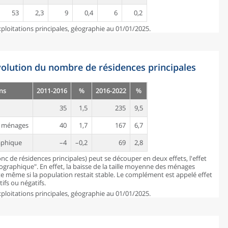
53
2,3
9
0,4
6
0,2
ploitations principales, géographie au 01/01/2025.
évolution du nombre de résidences principales
ns
2011-2016
%
2016-2022
%
35
1,5
235
9,5
es ménages
40
1,7
167
6,7
aphique
–4
–0,2
69
2,8
c de résidences principales) peut se découper en deux effets, l'effet
mographique". En effet, la baisse de la taille moyenne des ménages
 même si la population restait stable. Le complément est appelé effet
ifs ou négatifs.
ploitations principales, géographie au 01/01/2025.