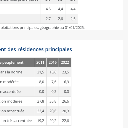
4,5
4,4
4,4
2,7
2,6
2,6
ploitations principales, géographie au 01/01/2025.
nt des résidences principales
de peuplement
2011
2016
2022
ans la norme
21,5
15,6
23,5
on modérée
8,0
7,6
6,9
n accentuée
0,0
0,2
0,0
tion modérée
27,8
35,8
26,6
ion accentuée
23,4
20,6
20,3
ion très accentuée
19,2
20,2
22,6