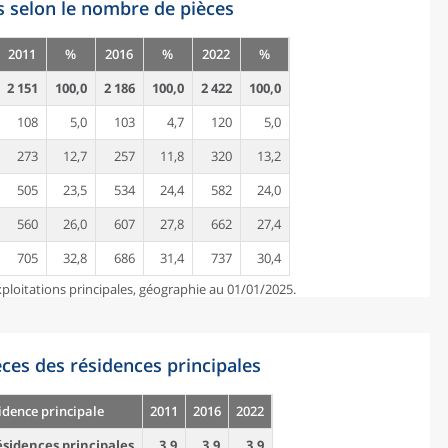
s selon le nombre de pièces
2011
%
2016
%
2022
%
2 151
100,0
2 186
100,0
2 422
100,0
108
5,0
103
4,7
120
5,0
273
12,7
257
11,8
320
13,2
505
23,5
534
24,4
582
24,0
560
26,0
607
27,8
662
27,4
705
32,8
686
31,4
737
30,4
ploitations principales, géographie au 01/01/2025.
es des résidences principales
idence principale
2011
2016
2022
sidences principales
3,9
3,9
3,9