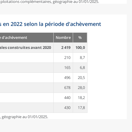
exploitations complémentaires, géographie au 01/01/2025.
s en 2022 selon la période d'achèvement
e d'achèvement
Nombre
%
ales construites avant 2020
2 419
100,0
210
8,7
165
6,8
496
20,5
678
28,0
440
18,2
430
17,8
e, géographie au 01/01/2025.