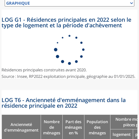
LOG G1 - Résidences principales en 2022 selon le
type de logement et la période d'achèvement
Résidences principales construites avant 2020.
Source : Insee, RP2022 exploitation principale, géographie au 01/01/2025.
LOG T6 - Ancienneté d'emménagement dans la
résidence principale en 2022
Nombre moy
Nombre
Part des
Population
Ancienneté
pièces p
de
ménages
des
d'emménagement
ménages
en %
ménages
logement
p