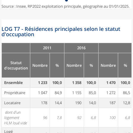
Source : Insee, RP2022 exploitation principale, géographie au 01/01/2025.
LOG T7 - Résidences principales selon le statut
d'occupation
2011
2016
Statut
Nombre
%
Nombre
%
Nombre
%
d'occupation
Ensemble
1 233
100,0
1 358
100,0
1 470
100,0
Propriétaire
1 047
84,9
1 155
85,0
1 272
86,5
Locataire
178
14,4
190
14,0
187
12,8
dont d'un
logement
96
7,8
92
6,8
100
6,8
HLM loué vide
Logé