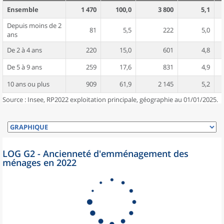
Ensemble
1 470
100,0
3 800
5,1
Depuis moins de 2
81
5,5
222
5,0
ans
De 2 à 4 ans
220
15,0
601
4,8
De 5 à 9 ans
259
17,6
831
4,9
10 ans ou plus
909
61,9
2 145
5,2
Source : Insee, RP2022 exploitation principale, géographie au 01/01/2025.
LOG G2 - Ancienneté d'emménagement des
ménages en 2022