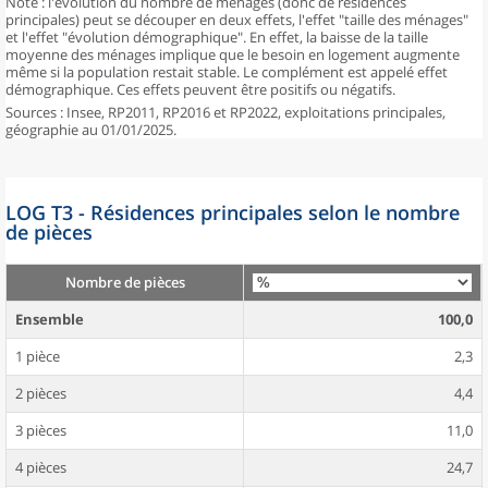
Note : l'évolution du nombre de ménages (donc de résidences
principales) peut se découper en deux effets, l'effet "taille des ménages"
et l'effet "évolution démographique". En effet, la baisse de la taille
moyenne des ménages implique que le besoin en logement augmente
même si la population restait stable. Le complément est appelé effet
démographique. Ces effets peuvent être positifs ou négatifs.
Sources : Insee, RP2011, RP2016 et RP2022, exploitations principales,
géographie au 01/01/2025.
LOG T3 - Résidences principales selon le nombre
de pièces
Nombre de pièces
Ensemble
100,0
1 pièce
2,3
2 pièces
4,4
3 pièces
11,0
4 pièces
24,7