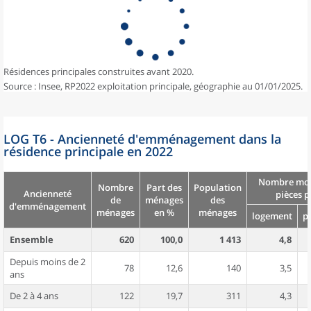
Résidences principales construites avant 2020.
Source : Insee, RP2022 exploitation principale, géographie au 01/01/2025.
LOG T6 - Ancienneté d'emménagement dans la
résidence principale en 2022
Nombre moy
Nombre
Part des
Population
Ancienneté
pièces p
de
ménages
des
d'emménagement
ménages
en %
ménages
logement
p
Ensemble
620
100,0
1 413
4,8
Depuis moins de 2
78
12,6
140
3,5
ans
De 2 à 4 ans
122
19,7
311
4,3