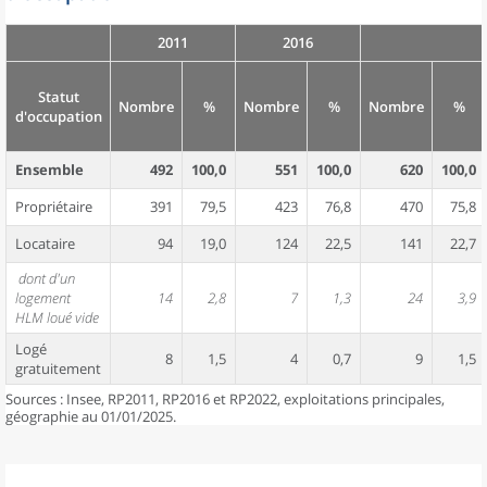
2011
2016
Statut
Nombre
%
Nombre
%
Nombre
%
d'occupation
Ensemble
492
100,0
551
100,0
620
100,0
Propriétaire
391
79,5
423
76,8
470
75,8
Locataire
94
19,0
124
22,5
141
22,7
dont d'un
logement
14
2,8
7
1,3
24
3,9
HLM loué vide
Logé
8
1,5
4
0,7
9
1,5
gratuitement
Sources : Insee, RP2011, RP2016 et RP2022, exploitations principales,
géographie au 01/01/2025.