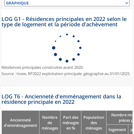
LOG G1 - Résidences principales en 2022 selon le
type de logement et la période d'achèvement
Résidences principales construites avant 2020.
Source : Insee, RP2022 exploitation principale, géographie au 01/01/2025.
LOG T6 - Ancienneté d'emménagement dans la
résidence principale en 2022
Nombre moy
Nombre
Part des
Population
Ancienneté
pièces p
de
ménages
des
d'emménagement
ménages
en %
ménages
logement
p