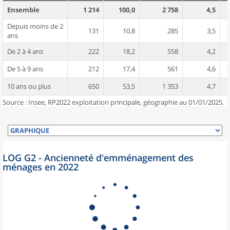
Ensemble
1 214
100,0
2 758
4,5
Depuis moins de 2
131
10,8
285
3,5
ans
De 2 à 4 ans
222
18,2
558
4,2
De 5 à 9 ans
212
17,4
561
4,6
10 ans ou plus
650
53,5
1 353
4,7
Source : Insee, RP2022 exploitation principale, géographie au 01/01/2025.
LOG G2 - Ancienneté d'emménagement des
ménages en 2022