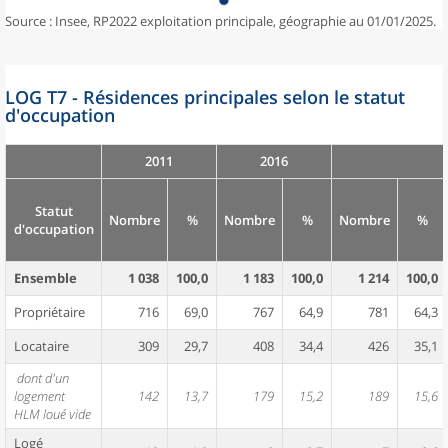
Source : Insee, RP2022 exploitation principale, géographie au 01/01/2025.
LOG T7 - Résidences principales selon le statut
d'occupation
2011
2016
Statut
Nombre
%
Nombre
%
Nombre
%
d'occupation
Ensemble
1 038
100,0
1 183
100,0
1 214
100,0
Propriétaire
716
69,0
767
64,9
781
64,3
Locataire
309
29,7
408
34,4
426
35,1
dont d'un
logement
142
13,7
179
15,2
189
15,6
HLM loué vide
Logé