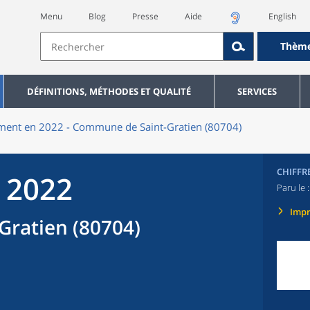
Menu
Blog
Presse
Aide
English
Thèm
DÉFINITIONS, MÉTHODES ET QUALITÉ
SERVICES
ent en 2022 - Commune de Saint-Gratien (80704)
CHIFFR
 2022
Paru le 
Imp
ratien (80704)