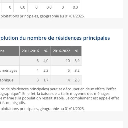
0
0,0
0
0,0
0
0,0
ploitations principales, géographie au 01/01/2025.
évolution du nombre de résidences principales
ons
2011-2016
%
2016-2022
%
6
4,0
10
5,9
des ménages
4
2,3
5
3,2
raphique
3
1,7
4
2,8
c de résidences principales) peut se découper en deux effets, l'effet
mographique". En effet, la baisse de la taille moyenne des ménages
 même si la population restait stable. Le complément est appelé effet
ifs ou négatifs.
ploitations principales, géographie au 01/01/2025.