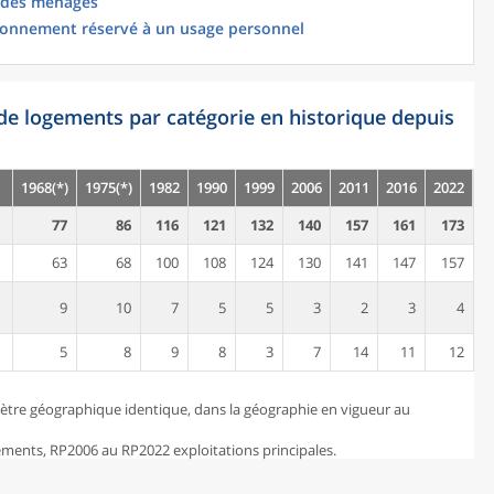
 des ménages
ionnement réservé à un usage personnel
de logements par catégorie en historique depuis
1968(*)
1975(*)
1982
1990
1999
2006
2011
2016
2022
77
86
116
121
132
140
157
161
173
63
68
100
108
124
130
141
147
157
9
10
7
5
5
3
2
3
4
5
8
9
8
3
7
14
11
12
ètre géographique identique, dans la géographie en vigueur au
ents, RP2006 au RP2022 exploitations principales.