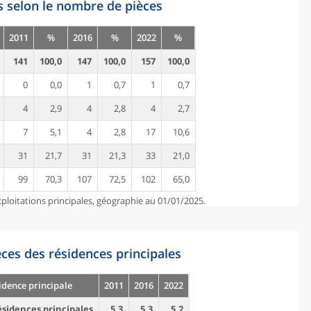
s selon le nombre de pièces
2011
%
2016
%
2022
%
141
100,0
147
100,0
157
100,0
0
0,0
1
0,7
1
0,7
4
2,9
4
2,8
4
2,7
7
5,1
4
2,8
17
10,6
31
21,7
31
21,3
33
21,0
99
70,3
107
72,5
102
65,0
ploitations principales, géographie au 01/01/2025.
es des résidences principales
idence principale
2011
2016
2022
sidences principales
5,3
5,3
5,2