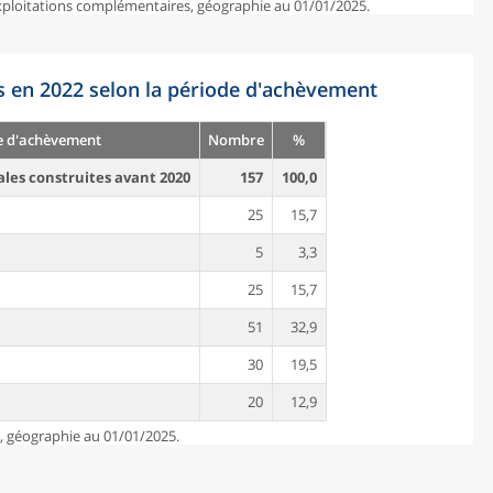
exploitations complémentaires, géographie au 01/01/2025.
s en 2022 selon la période d'achèvement
e d'achèvement
Nombre
%
ales construites avant 2020
157
100,0
25
15,7
5
3,3
25
15,7
51
32,9
30
19,5
20
12,9
e, géographie au 01/01/2025.