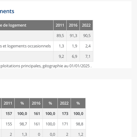
ements
e de logement
2011
2016
2022
89,5
91,3
90,5
s et logements occasionnels
1,3
1,9
2,4
9,2
6,9
7,1
ploitations principales, géographie au 01/01/2025 .
2011
%
2016
%
2022
%
157
100,0
161
100,0
173
100,0
155
98,7
161
100,0
171
98,8
2
1,3
0
0,0
2
1,2