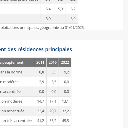
5,4
5,3
5,2
3,0
3,0
ploitations principales, géographie au 01/01/2025.
nt des résidences principales
de peuplement
2011
2016
2022
ans la norme
8,8
3,5
9,2
on modérée
2,9
3,5
0,0
n accentuée
0,0
0,0
0,0
tion modérée
14,7
17,1
13,1
ion accentuée
32,4
20,7
32,2
ion très accentuée
41,2
55,2
45,5