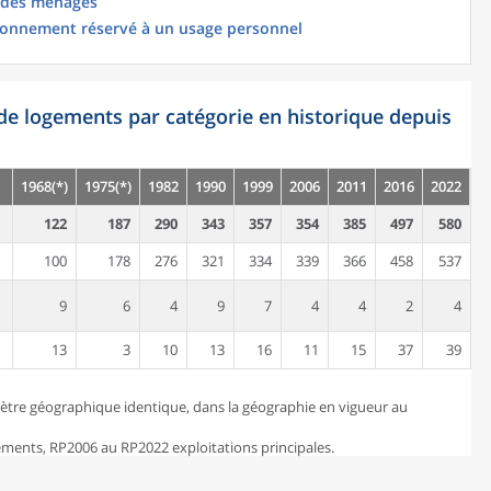
 des ménages
ionnement réservé à un usage personnel
de logements par catégorie en historique depuis
1968(*)
1975(*)
1982
1990
1999
2006
2011
2016
2022
122
187
290
343
357
354
385
497
580
100
178
276
321
334
339
366
458
537
9
6
4
9
7
4
4
2
4
13
3
10
13
16
11
15
37
39
ètre géographique identique, dans la géographie en vigueur au
ents, RP2006 au RP2022 exploitations principales.