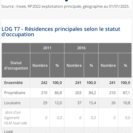
Source : Insee, RP2022 exploitation principale, géographie au 01/01/2025.
LOG T7 - Résidences principales selon le statut
d'occupation
2011
2016
Statut
Nombre
%
Nombre
%
Nombre
%
d'occupation
Ensemble
242
100,0
241
100,0
241
100,0
Propriétaire
210
86,8
203
84,2
210
87,1
Locataire
29
12,0
37
15,4
26
10,8
dont d'un
logement
0
0,0
0
0,0
0
0,0
HLM loué vide
Logé