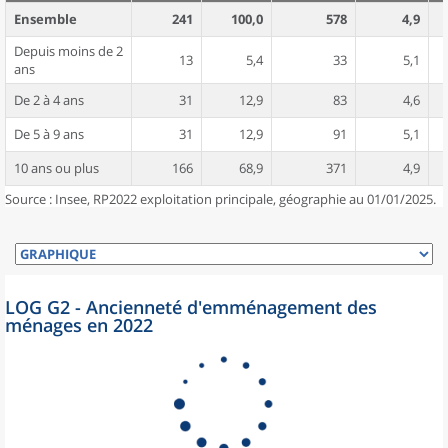
Ensemble
241
100,0
578
4,9
Depuis moins de 2
13
5,4
33
5,1
ans
De 2 à 4 ans
31
12,9
83
4,6
De 5 à 9 ans
31
12,9
91
5,1
10 ans ou plus
166
68,9
371
4,9
Source : Insee, RP2022 exploitation principale, géographie au 01/01/2025.
LOG G2 - Ancienneté d'emménagement des
ménages en 2022