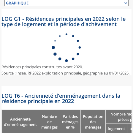
LOG G1 - Résidences principales en 2022 selon le
type de logement et la période d'achèvement
Résidences principales construites avant 2020.
Source : Insee, RP2022 exploitation principale, géographie au 01/01/2025.
LOG T6 - Ancienneté d'emménagement dans la
résidence principale en 2022
Nombre moy
Nombre
Part des
Population
Ancienneté
pièces p
de
ménages
des
d'emménagement
ménages
en %
ménages
logement
p