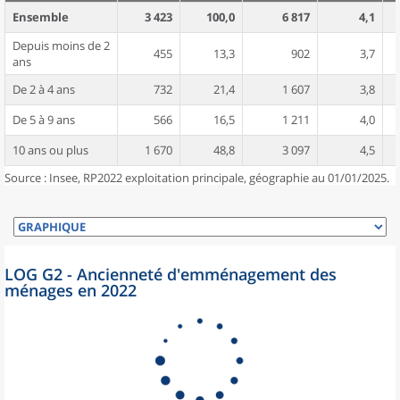
Ensemble
3 423
100,0
6 817
4,1
Depuis moins de 2
455
13,3
902
3,7
ans
De 2 à 4 ans
732
21,4
1 607
3,8
De 5 à 9 ans
566
16,5
1 211
4,0
10 ans ou plus
1 670
48,8
3 097
4,5
Source : Insee, RP2022 exploitation principale, géographie au 01/01/2025.
LOG G2 - Ancienneté d'emménagement des
ménages en 2022