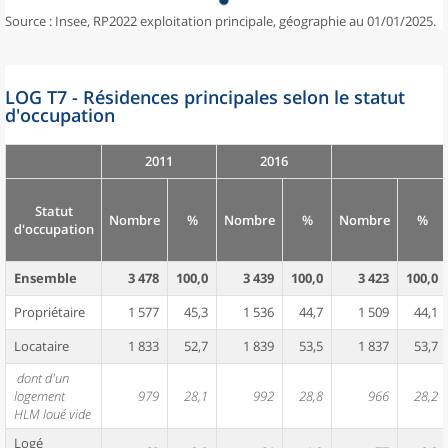
Source : Insee, RP2022 exploitation principale, géographie au 01/01/2025.
LOG T7 - Résidences principales selon le statut
d'occupation
2011
2016
Statut
Nombre
%
Nombre
%
Nombre
%
d'occupation
Ensemble
3 478
100,0
3 439
100,0
3 423
100,0
Propriétaire
1 577
45,3
1 536
44,7
1 509
44,1
Locataire
1 833
52,7
1 839
53,5
1 837
53,7
dont d'un
logement
979
28,1
992
28,8
966
28,2
HLM loué vide
Logé