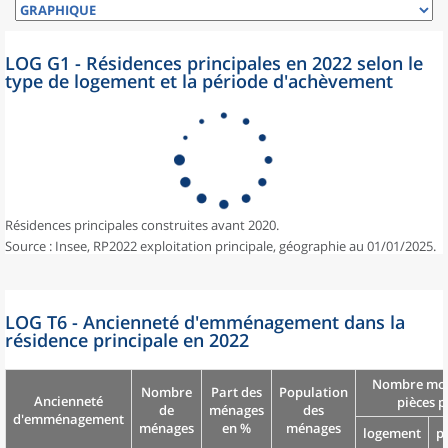
LOG G1 - Résidences principales en 2022 selon le
type de logement et la période d'achèvement
Résidences principales construites avant 2020.
Source : Insee, RP2022 exploitation principale, géographie au 01/01/2025.
LOG T6 - Ancienneté d'emménagement dans la
résidence principale en 2022
Nombre moy
Nombre
Part des
Population
Ancienneté
pièces p
de
ménages
des
d'emménagement
ménages
en %
ménages
logement
p