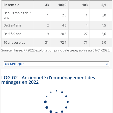
Ensemble
43
100,0
103
5,1
Depuis moins de 2
1
2,3
1
5,0
ans
De 2 à 4 ans
2
4,5
4
4,5
De 5 à 9 ans
9
20,5
27
5,6
10 ans ou plus
31
72,7
71
5,0
Source : Insee, RP2022 exploitation principale, géographie au 01/01/2025.
LOG G2 - Ancienneté d'emménagement des
ménages en 2022