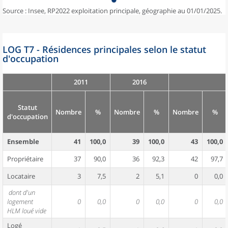
Source : Insee, RP2022 exploitation principale, géographie au 01/01/2025.
LOG T7 - Résidences principales selon le statut
d'occupation
2011
2016
Statut
Nombre
%
Nombre
%
Nombre
%
d'occupation
Ensemble
41
100,0
39
100,0
43
100,0
Propriétaire
37
90,0
36
92,3
42
97,7
Locataire
3
7,5
2
5,1
0
0,0
dont d'un
logement
0
0,0
0
0,0
0
0,0
HLM loué vide
Logé