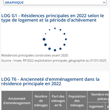
LOG G1 - Résidences principales en 2022 selon le
type de logement et la période d'achèvement
Résidences principales construites avant 2020.
Source : Insee, RP2022 exploitation principale, géographie au 01/01/2025.
LOG T6 - Ancienneté d'emménagement dans la
résidence principale en 2022
Nombre moy
Nombre
Part des
Population
Ancienneté
pièces p
de
ménages
des
d'emménagement
ménages
en %
ménages
logement
p