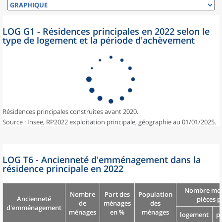
LOG G1 - Résidences principales en 2022 selon le
type de logement et la période d'achèvement
Résidences principales construites avant 2020.
Source : Insee, RP2022 exploitation principale, géographie au 01/01/2025.
LOG T6 - Ancienneté d'emménagement dans la
résidence principale en 2022
Nombre moy
Nombre
Part des
Population
Ancienneté
pièces p
de
ménages
des
d'emménagement
ménages
en %
ménages
logement
p