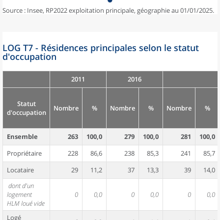
Source : Insee, RP2022 exploitation principale, géographie au 01/01/2025.
LOG T7 - Résidences principales selon le statut
d'occupation
2011
2016
Statut
Nombre
%
Nombre
%
Nombre
%
d'occupation
Ensemble
263
100,0
279
100,0
281
100,0
Propriétaire
228
86,6
238
85,3
241
85,7
Locataire
29
11,2
37
13,3
39
14,0
dont d'un
logement
0
0,0
0
0,0
0
0,0
HLM loué vide
Logé