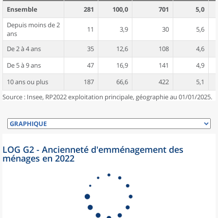
Ensemble
281
100,0
701
5,0
Depuis moins de 2
11
3,9
30
5,6
ans
De 2 à 4 ans
35
12,6
108
4,6
De 5 à 9 ans
47
16,9
141
4,9
10 ans ou plus
187
66,6
422
5,1
Source : Insee, RP2022 exploitation principale, géographie au 01/01/2025.
LOG G2 - Ancienneté d'emménagement des
ménages en 2022