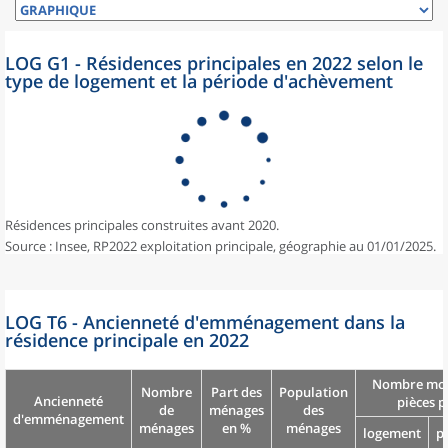
LOG G1 - Résidences principales en 2022 selon le
type de logement et la période d'achèvement
Résidences principales construites avant 2020.
Source : Insee, RP2022 exploitation principale, géographie au 01/01/2025.
LOG T6 - Ancienneté d'emménagement dans la
résidence principale en 2022
Nombre moy
Nombre
Part des
Population
Ancienneté
pièces p
de
ménages
des
d'emménagement
ménages
en %
ménages
logement
p