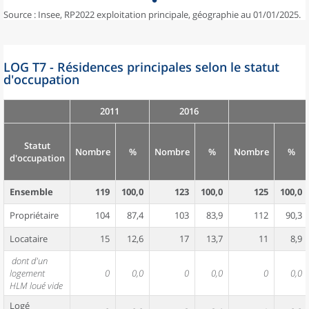
Source : Insee, RP2022 exploitation principale, géographie au 01/01/2025.
LOG T7 - Résidences principales selon le statut
d'occupation
2011
2016
Statut
Nombre
%
Nombre
%
Nombre
%
d'occupation
Ensemble
119
100,0
123
100,0
125
100,0
Propriétaire
104
87,4
103
83,9
112
90,3
Locataire
15
12,6
17
13,7
11
8,9
dont d'un
logement
0
0,0
0
0,0
0
0,0
HLM loué vide
Logé