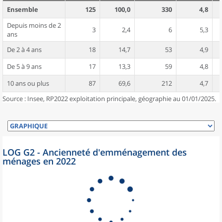
Ensemble
125
100,0
330
4,8
Depuis moins de 2
3
2,4
6
5,3
ans
De 2 à 4 ans
18
14,7
53
4,9
De 5 à 9 ans
17
13,3
59
4,8
10 ans ou plus
87
69,6
212
4,7
Source : Insee, RP2022 exploitation principale, géographie au 01/01/2025.
LOG G2 - Ancienneté d'emménagement des
ménages en 2022