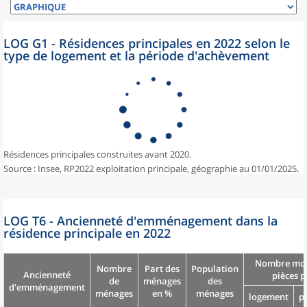
LOG G1 - Résidences principales en 2022 selon le
type de logement et la période d'achèvement
Résidences principales construites avant 2020.
Source : Insee, RP2022 exploitation principale, géographie au 01/01/2025.
LOG T6 - Ancienneté d'emménagement dans la
résidence principale en 2022
Nombre moy
Nombre
Part des
Population
Ancienneté
pièces p
de
ménages
des
d'emménagement
ménages
en %
ménages
logement
p