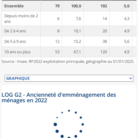
Ensemble
79
100,0
192
5,0
Depuis moins de 2
6
7,6
14
4,3
ans
De 2 à 4 ans
8
10,1
20
4,9
De 5 à 9 ans
12
15,2
38
5,6
10 ans ou plus
53
67,1
120
4,9
Source : Insee, RP2022 exploitation principale, géographie au 01/01/2025.
LOG G2 - Ancienneté d'emménagement des
ménages en 2022