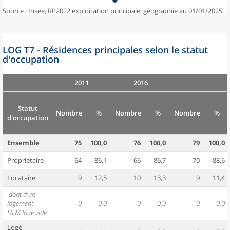
Source : Insee, RP2022 exploitation principale, géographie au 01/01/2025.
LOG T7 - Résidences principales selon le statut
d'occupation
2011
2016
Statut
Nombre
%
Nombre
%
Nombre
%
d'occupation
Ensemble
75
100,0
76
100,0
79
100,0
Propriétaire
64
86,1
66
86,7
70
88,6
Locataire
9
12,5
10
13,3
9
11,4
dont d'un
logement
0
0,0
0
0,0
0
0,0
HLM loué vide
Logé