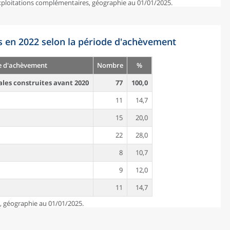
exploitations complémentaires, géographie au 01/01/2025.
s en 2022 selon la période d'achèvement
e d'achèvement
Nombre
%
ales construites avant 2020
77
100,0
11
14,7
15
20,0
22
28,0
8
10,7
9
12,0
11
14,7
e, géographie au 01/01/2025.