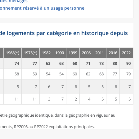
 des ménages
ionnement réservé à un usage personnel
de logements par catégorie en historique depuis
1968(*)
1975(*)
1982
1990
1999
2006
2011
2016
2022
74
77
63
68
68
71
78
88
90
58
59
54
54
60
62
68
77
79
5
7
6
7
6
5
5
6
7
11
11
3
7
2
4
5
5
5
ètre géographique identique, dans la géographie en vigueur au
ents, RP2006 au RP2022 exploitations principales.