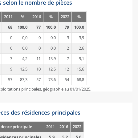
s selon le nombre de pièces
2011
%
2016
%
2022
%
68
100,0
77
100,0
79
100,0
0
0,0
0
0,0
3
3,9
0
0,0
0
0,0
2
2,6
3
4,2
11
13,9
7
9,1
9
12,5
10
12,5
12
15,6
57
83,3
57
73,6
54
68,8
ploitations principales, géographie au 01/01/2025.
es des résidences principales
idence principale
2011
2016
2022
sidences principales
5,9
5,2
5,0