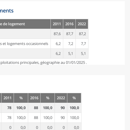
ements
e de logement
2011
2016
2022
87,6
87,7
87,2
s et logements occasionnels
6,2
7,2
7,7
6,2
5,1
5,1
ploitations principales, géographie au 01/01/2025 .
2011
%
2016
%
2022
%
78
100,0
88
100,0
90
100,0
78
100,0
88
100,0
90
100,0
0
0,0
0
0,0
0
0,0