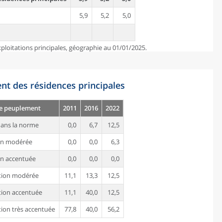
5,9
5,2
5,0
ploitations principales, géographie au 01/01/2025.
nt des résidences principales
de peuplement
2011
2016
2022
ans la norme
0,0
6,7
12,5
on modérée
0,0
0,0
6,3
n accentuée
0,0
0,0
0,0
tion modérée
11,1
13,3
12,5
ion accentuée
11,1
40,0
12,5
ion très accentuée
77,8
40,0
56,2