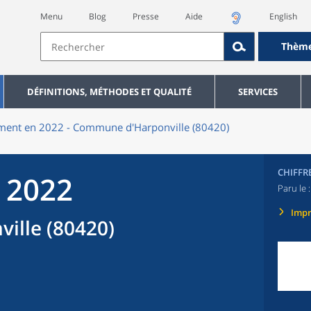
Menu
Blog
Presse
Aide
English
Thèm
DÉFINITIONS, MÉTHODES ET QUALITÉ
SERVICES
ment en 2022 - Commune d'Harponville (80420)
CHIFFR
 2022
Paru le 
Imp
ille (80420)