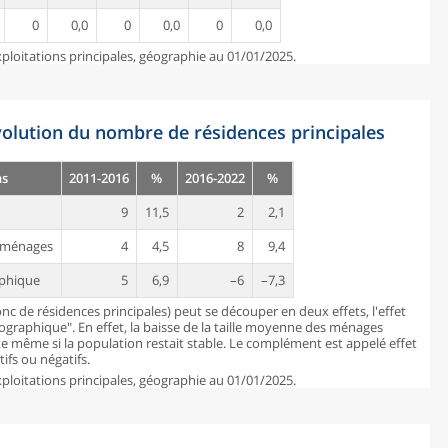
0
0,0
0
0,0
0
0,0
ploitations principales, géographie au 01/01/2025.
évolution du nombre de résidences principales
ns
2011-2016
%
2016-2022
%
9
11,5
2
2,1
es ménages
4
4,5
8
9,4
aphique
5
6,9
–6
–7,3
c de résidences principales) peut se découper en deux effets, l'effet
mographique". En effet, la baisse de la taille moyenne des ménages
 même si la population restait stable. Le complément est appelé effet
ifs ou négatifs.
ploitations principales, géographie au 01/01/2025.