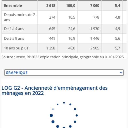
Ensemble
2 618
100,0
7 060
5,4
Depuis moins de 2
274
10,5
778
4,8
ans
De 2 à 4 ans
645
24,6
1 930
4,9
De 5 à 9 ans
441
16,9
1 446
5,6
10 ans ou plus
1 258
48,0
2 905
5,7
Source : Insee, RP2022 exploitation principale, géographie au 01/01/2025.
LOG G2 - Ancienneté d'emménagement des
ménages en 2022