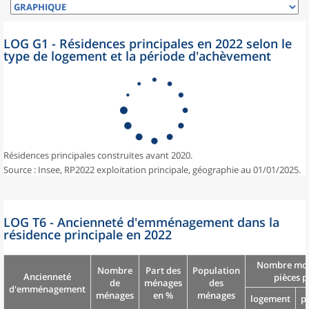
LOG G1 - Résidences principales en 2022 selon le
type de logement et la période d'achèvement
Résidences principales construites avant 2020.
Source : Insee, RP2022 exploitation principale, géographie au 01/01/2025.
LOG T6 - Ancienneté d'emménagement dans la
résidence principale en 2022
Nombre moy
Nombre
Part des
Population
Ancienneté
pièces p
de
ménages
des
d'emménagement
ménages
en %
ménages
logement
p