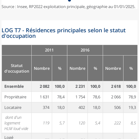
Source : Insee, RP2022 exploitation principale, géographie au 01/01/2025.
LOG T7 - Résidences principales selon le statut
d'occupation
2011
2016
Statut
Nombre
%
Nombre
%
Nombre
%
d'occupation
Ensemble
2 082
100,0
2 231
100,0
2 618
100,0
Propriétaire
1 631
78,4
1 754
78,6
2 066
78,9
Locataire
374
18,0
402
18,0
506
19,3
dont d'un
logement
119
5,7
120
5,4
222
8,5
HLM loué vide
Logé