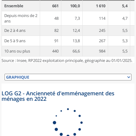
Ensemble
661
100,0
1 610
5,4
Depuis moins de 2
48
7,3
114
4,7
ans
De 2 à 4 ans
82
12,4
245
5,5
De 5 à 9 ans
91
13,8
267
5,3
10 ans ou plus
440
66,6
984
5,5
Source : Insee, RP2022 exploitation principale, géographie au 01/01/2025.
LOG G2 - Ancienneté d'emménagement des
ménages en 2022