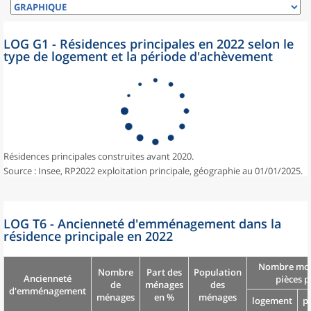
LOG G1 - Résidences principales en 2022 selon le
type de logement et la période d'achèvement
Résidences principales construites avant 2020.
Source : Insee, RP2022 exploitation principale, géographie au 01/01/2025.
LOG T6 - Ancienneté d'emménagement dans la
résidence principale en 2022
Nombre moy
Nombre
Part des
Population
Ancienneté
pièces p
de
ménages
des
d'emménagement
ménages
en %
ménages
logement
p