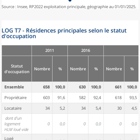
Source : Insee, RP2022 exploitation principale, géographie au 01/01/2025.
LOG T7 - Résidences principales selon le statut
d'occupation
2011
2016
Statut
Nombre
%
Nombre
%
Nombre
%
d'occupation
Ensemble
658
100,0
630
100,0
661
100,0
Propriétaire
603
91,6
582
92,4
618
93,5
Locataire
34
5,2
34
5,4
30
4,5
dont d'un
logement
0
0,0
0
0,0
0
0,0
HLM loué vide
Logé