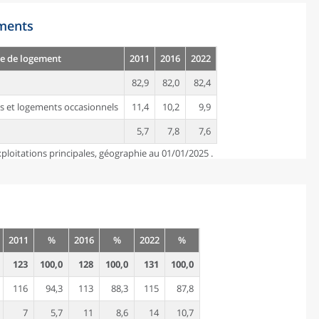
ements
e de logement
2011
2016
2022
82,9
82,0
82,4
s et logements occasionnels
11,4
10,2
9,9
5,7
7,8
7,6
ploitations principales, géographie au 01/01/2025 .
2011
%
2016
%
2022
%
123
100,0
128
100,0
131
100,0
116
94,3
113
88,3
115
87,8
7
5,7
11
8,6
14
10,7