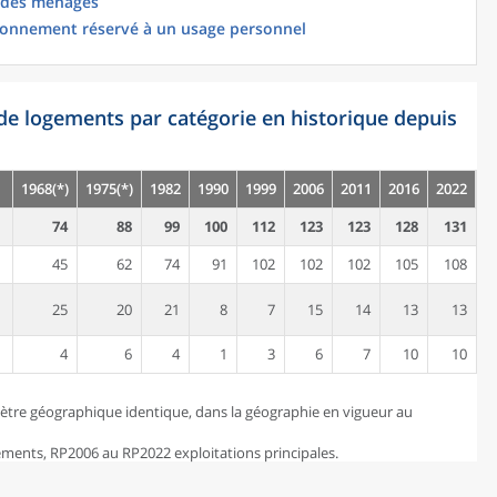
 des ménages
ionnement réservé à un usage personnel
de logements par catégorie en historique depuis
1968(*)
1975(*)
1982
1990
1999
2006
2011
2016
2022
74
88
99
100
112
123
123
128
131
45
62
74
91
102
102
102
105
108
25
20
21
8
7
15
14
13
13
4
6
4
1
3
6
7
10
10
ètre géographique identique, dans la géographie en vigueur au
ents, RP2006 au RP2022 exploitations principales.