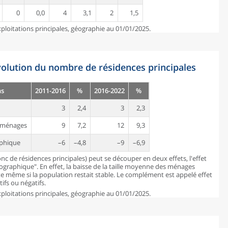
0
0,0
4
3,1
2
1,5
ploitations principales, géographie au 01/01/2025.
évolution du nombre de résidences principales
ns
2011-2016
%
2016-2022
%
3
2,4
3
2,3
es ménages
9
7,2
12
9,3
aphique
–6
–4,8
–9
–6,9
c de résidences principales) peut se découper en deux effets, l'effet
mographique". En effet, la baisse de la taille moyenne des ménages
 même si la population restait stable. Le complément est appelé effet
ifs ou négatifs.
ploitations principales, géographie au 01/01/2025.