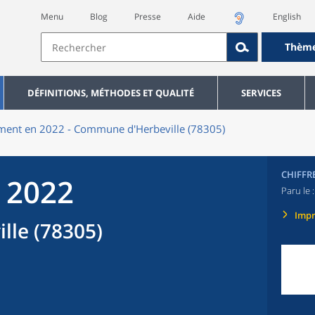
Menu
Blog
Presse
Aide
English
Thèm
DÉFINITIONS, MÉTHODES ET QUALITÉ
SERVICES
ment en 2022 - Commune d'Herbeville (78305)
CHIFFR
 2022
Paru le 
Imp
le (78305)