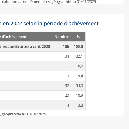
exploitations complémentaires, géographie au 01/01/2025.
s en 2022 selon la période d'achèvement
e d'achèvement
Nombre
%
ales construites avant 2020
106
100,0
34
32,1
1
0,9
10
9,4
37
34,9
20
18,9
4
3,8
e, géographie au 01/01/2025.