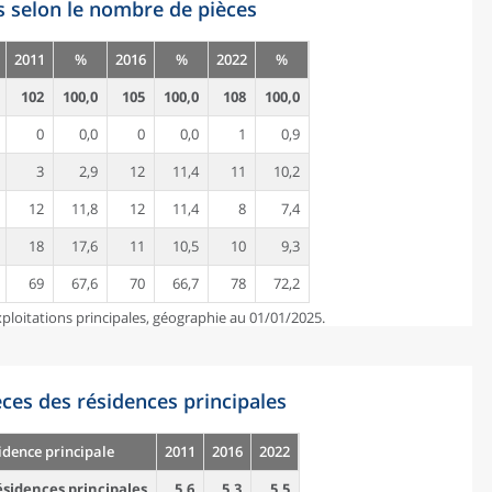
s selon le nombre de pièces
2011
%
2016
%
2022
%
102
100,0
105
100,0
108
100,0
0
0,0
0
0,0
1
0,9
3
2,9
12
11,4
11
10,2
12
11,8
12
11,4
8
7,4
18
17,6
11
10,5
10
9,3
69
67,6
70
66,7
78
72,2
ploitations principales, géographie au 01/01/2025.
es des résidences principales
idence principale
2011
2016
2022
sidences principales
5,6
5,3
5,5