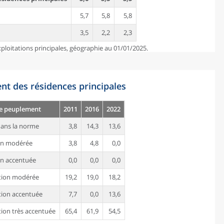
5,7
5,8
5,8
3,5
2,2
2,3
ploitations principales, géographie au 01/01/2025.
nt des résidences principales
de peuplement
2011
2016
2022
ans la norme
3,8
14,3
13,6
on modérée
3,8
4,8
0,0
n accentuée
0,0
0,0
0,0
tion modérée
19,2
19,0
18,2
ion accentuée
7,7
0,0
13,6
ion très accentuée
65,4
61,9
54,5