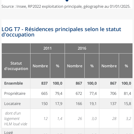
Source : Insee, RP2022 exploitation principale, géographie au 01/01/2025.
LOG T7 - Résidences principales selon le statut
d'occupation
2011
2016
Statut
Nombre
%
Nombre
%
Nombre
%
d'occupation
Ensemble
837
100,0
867
100,0
867
100,0
Propriétaire
665
79,4
672
77,4
706
81,4
Locataire
150
17,9
166
19,1
137
15,8
dont d'un
logement
12
1,4
26
3,0
28
3,2
HLM loué vide
Logé