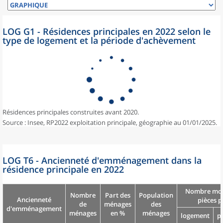
LOG G1 - Résidences principales en 2022 selon le
type de logement et la période d'achèvement
Résidences principales construites avant 2020.
Source : Insee, RP2022 exploitation principale, géographie au 01/01/2025.
LOG T6 - Ancienneté d'emménagement dans la
résidence principale en 2022
Nombre moy
Nombre
Part des
Population
Ancienneté
pièces p
de
ménages
des
d'emménagement
ménages
en %
ménages
logement
p