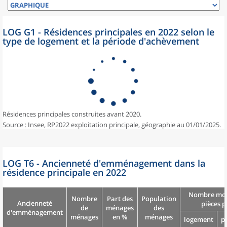
LOG G1 - Résidences principales en 2022 selon le
type de logement et la période d'achèvement
Résidences principales construites avant 2020.
Source : Insee, RP2022 exploitation principale, géographie au 01/01/2025.
LOG T6 - Ancienneté d'emménagement dans la
résidence principale en 2022
Nombre moy
Nombre
Part des
Population
Ancienneté
pièces p
de
ménages
des
d'emménagement
ménages
en %
ménages
logement
p