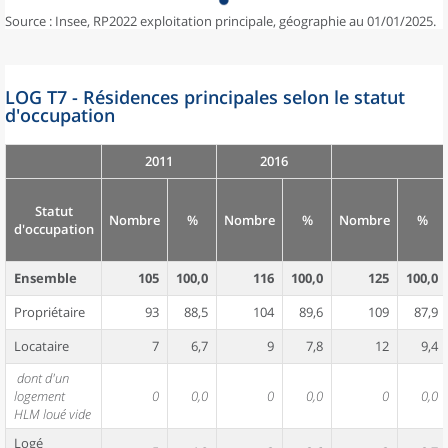
Source : Insee, RP2022 exploitation principale, géographie au 01/01/2025.
LOG T7 - Résidences principales selon le statut
d'occupation
2011
2016
Statut
Nombre
%
Nombre
%
Nombre
%
d'occupation
Ensemble
105
100,0
116
100,0
125
100,0
Propriétaire
93
88,5
104
89,6
109
87,9
Locataire
7
6,7
9
7,8
12
9,4
dont d'un
logement
0
0,0
0
0,0
0
0,0
HLM loué vide
Logé