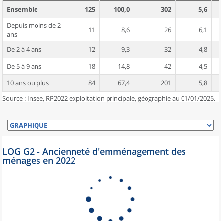
Ensemble
125
100,0
302
5,6
Depuis moins de 2
11
8,6
26
6,1
ans
De 2 à 4 ans
12
9,3
32
4,8
De 5 à 9 ans
18
14,8
42
4,5
10 ans ou plus
84
67,4
201
5,8
Source : Insee, RP2022 exploitation principale, géographie au 01/01/2025.
LOG G2 - Ancienneté d'emménagement des
ménages en 2022