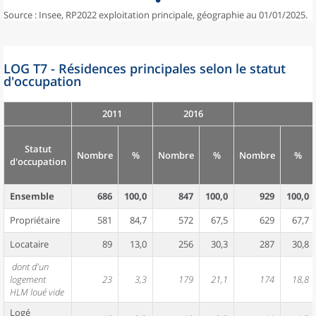
Source : Insee, RP2022 exploitation principale, géographie au 01/01/2025.
LOG T7 - Résidences principales selon le statut
d'occupation
2011
2016
Statut
Nombre
%
Nombre
%
Nombre
%
d'occupation
Ensemble
686
100,0
847
100,0
929
100,0
Propriétaire
581
84,7
572
67,5
629
67,7
Locataire
89
13,0
256
30,3
287
30,8
dont d'un
logement
23
3,3
179
21,1
174
18,8
HLM loué vide
Logé