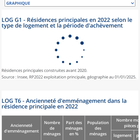
LOG G1 - Résidences principales en 2022 selon le
type de logement et la période d'achèvement
Résidences principales construites avant 2020.
Source : Insee, RP2022 exploitation principale, géographie au 01/01/2025.
LOG T6 - Ancienneté d'emménagement dans la
résidence principale en 2022
Nombre moy
Nombre
Part des
Population
Ancienneté
pièces p
de
ménages
des
d'emménagement
ménages
en %
ménages
logement
p