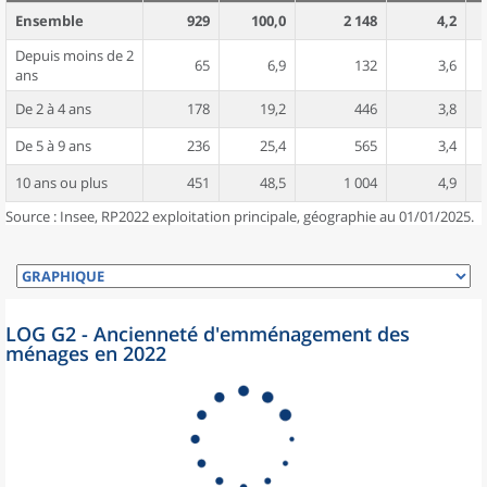
Ensemble
929
100,0
2 148
4,2
Depuis moins de 2
65
6,9
132
3,6
ans
De 2 à 4 ans
178
19,2
446
3,8
De 5 à 9 ans
236
25,4
565
3,4
10 ans ou plus
451
48,5
1 004
4,9
Source : Insee, RP2022 exploitation principale, géographie au 01/01/2025.
LOG G2 - Ancienneté d'emménagement des
ménages en 2022