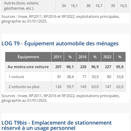
Autres (bois, solaire,
34
16,1
38
16,7
39
16,5
géothermie, etc.)
Sources : Insee, RP2011, RP2016 et RP2022, exploitations principales,
géographie au 01/01/2025.
LOG T9 - Équipement automobile des ménages
Équipement
2011
%
2016
%
2022
%
Au moins une voiture
207
98,1
220
96,9
227
95,8
1 voiture
81
38,4
77
33,9
80
33,8
2 voitures ou plus
126
59,7
143
63,0
147
62,0
Sources : Insee, RP2011, RP2016 et RP2022, exploitations principales,
géographie au 01/01/2025.
LOG T9bis - Emplacement de stationnement
réservé à un usage personnel