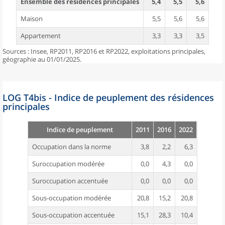
Ensemble des résidences principales
5,4
5,5
5,6
Maison
5,5
5,6
5,6
Appartement
3,3
3,3
3,5
Sources : Insee, RP2011, RP2016 et RP2022, exploitations principales,
géographie au 01/01/2025.
LOG T4bis - Indice de peuplement des résidences
principales
Indice de peuplement
2011
2016
2022
Occupation dans la norme
3,8
2,2
6,3
Suroccupation modérée
0,0
4,3
0,0
Suroccupation accentuée
0,0
0,0
0,0
Sous-occupation modérée
20,8
15,2
20,8
Sous-occupation accentuée
15,1
28,3
10,4