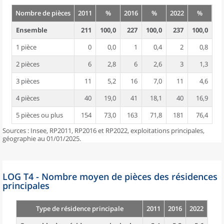
Nombre de pièces
2011
%
2016
%
2022
%
Ensemble
211
100,0
227
100,0
237
100,0
1 pièce
0
0,0
1
0,4
2
0,8
2 pièces
6
2,8
6
2,6
3
1,3
3 pièces
11
5,2
16
7,0
11
4,6
4 pièces
40
19,0
41
18,1
40
16,9
5 pièces ou plus
154
73,0
163
71,8
181
76,4
Sources : Insee, RP2011, RP2016 et RP2022, exploitations principales,
géographie au 01/01/2025.
LOG T4 - Nombre moyen de pièces des résidences
principales
Type de résidence principale
2011
2016
2022