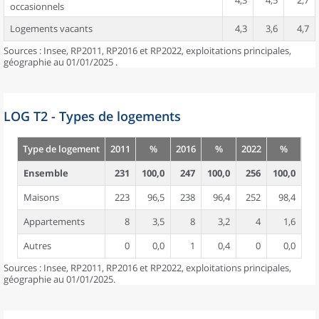
4,3
4,5
2,7
occasionnels
Logements vacants
4,3
3,6
4,7
Sources : Insee, RP2011, RP2016 et RP2022, exploitations principales,
géographie au 01/01/2025 .
LOG T2 - Types de logements
Type de logement
2011
%
2016
%
2022
%
Ensemble
231
100,0
247
100,0
256
100,0
Maisons
223
96,5
238
96,4
252
98,4
Appartements
8
3,5
8
3,2
4
1,6
Autres
0
0,0
1
0,4
0
0,0
Sources : Insee, RP2011, RP2016 et RP2022, exploitations principales,
géographie au 01/01/2025.