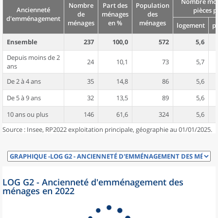
Nombre moy
Nombre
Part des
Population
Ancienneté
pièces p
de
ménages
des
d'emménagement
ménages
en %
ménages
logement
p
Ensemble
237
100,0
572
5,6
Depuis moins de 2
24
10,1
73
5,7
ans
De 2 à 4 ans
35
14,8
86
5,6
De 5 à 9 ans
32
13,5
89
5,6
10 ans ou plus
146
61,6
324
5,6
Source : Insee, RP2022 exploitation principale, géographie au 01/01/2025.
LOG G2 - Ancienneté d'emménagement des
ménages en 2022