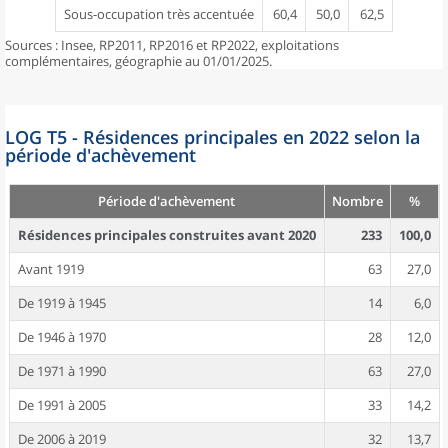
Sous-occupation très accentuée
60,4
50,0
62,5
Sources : Insee, RP2011, RP2016 et RP2022, exploitations
complémentaires, géographie au 01/01/2025.
LOG T5 - Résidences principales en 2022 selon la
période d'achèvement
Période d'achèvement
Nombre
%
Résidences principales construites avant 2020
233
100,0
Avant 1919
63
27,0
De 1919 à 1945
14
6,0
De 1946 à 1970
28
12,0
De 1971 à 1990
63
27,0
De 1991 à 2005
33
14,2
De 2006 à 2019
32
13,7