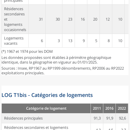
principales
Résidences
secondaires
et
31
30
23
16
20
12
10
logements
occasionnels
Logements
6
3
13
9
5
8
10
vacants
(*) 1967 et 1974 pour les DOM
Les données proposées sont établies à périmètre géographique
identique, dans la géographie en vigueur au 01/01/2025.
Sources : Insee, RP1967 au RP1999 dénombrements, RP2006 au RP2022
exploitations principales.
LOG T1bis - Catégories de logements
Catégorie de logement
2011
2016
2022
Résidences principales
91,3
91,9
92,6
Résidences secondaires et logements