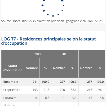
Source : Insee, RP2022 exploitation principale, géographie au 01/01/2025.
LOG T7 - Résidences principales selon le statut
d'occupation
2011
2016
Statut
Nombre
%
Nombre
%
Nombre
%
d'occupation
Ensemble
211
100,0
227
100,0
237
100,0
Propriétaire
193
91,5
200
88,1
216
91,1
Locataire
14
6,6
21
9,3
16
6,8
dont d'un