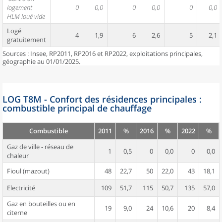
logement
0
0,0
0
0,0
0
0,0
HLM loué vide
Logé
4
1,9
6
2,6
5
2,1
gratuitement
Sources : Insee, RP2011, RP2016 et RP2022, exploitations principales,
géographie au 01/01/2025.
LOG T8M - Confort des résidences principales :
combustible principal de chauffage
Combustible
2011
%
2016
%
2022
%
Gaz de ville - réseau de
1
0,5
0
0,0
0
0,0
chaleur
Fioul (mazout)
48
22,7
50
22,0
43
18,1
Electricité
109
51,7
115
50,7
135
57,0
Gaz en bouteilles ou en
19
9,0
24
10,6
20
8,4
citerne