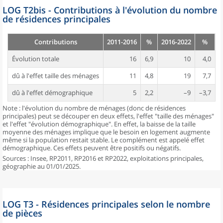
LOG T2bis - Contributions à l'évolution du nombre
de résidences principales
Contributions
2011-2016
%
2016-2022
%
Évolution totale
16
6,9
10
4,0
dû à l'effet taille des ménages
11
4,8
19
7,7
dû à l'effet démographique
5
2,2
–9
–3,7
Note : l'évolution du nombre de ménages (donc de résidences
principales) peut se découper en deux effets, l'effet "taille des ménages"
et l'effet "évolution démographique". En effet, la baisse de la taille
moyenne des ménages implique que le besoin en logement augmente
même si la population restait stable. Le complément est appelé effet
démographique. Ces effets peuvent être positifs ou négatifs.
Sources : Insee, RP2011, RP2016 et RP2022, exploitations principales,
géographie au 01/01/2025.
LOG T3 - Résidences principales selon le nombre
de pièces