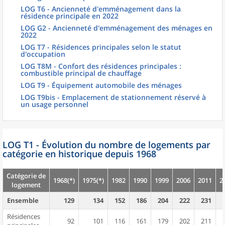
LOG T6 - Ancienneté d'emménagement dans la
résidence principale en 2022
LOG G2 - Ancienneté d'emménagement des ménages en
2022
LOG T7 - Résidences principales selon le statut
d'occupation
LOG T8M - Confort des résidences principales :
combustible principal de chauffage
LOG T9 - Équipement automobile des ménages
LOG T9bis - Emplacement de stationnement réservé à
un usage personnel
LOG T1 - Évolution du nombre de logements par
catégorie en historique depuis 1968
Catégorie de
1968(*)
1975(*)
1982
1990
1999
2006
2011
2
logement
Ensemble
129
134
152
186
204
222
231
Résidences
92
101
116
161
179
202
211