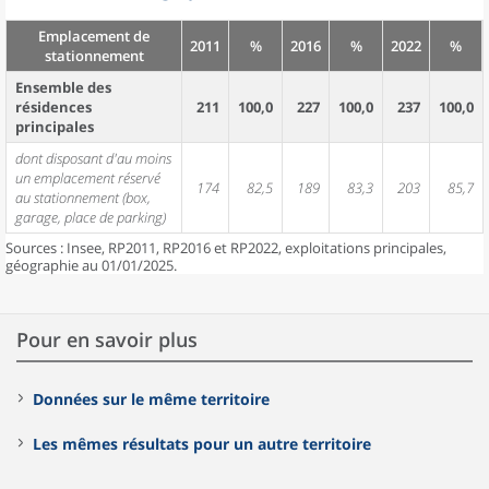
Emplacement de
2011
%
2016
%
2022
%
stationnement
Ensemble des
résidences
211
100,0
227
100,0
237
100,0
principales
dont disposant d'au moins
un emplacement réservé
174
82,5
189
83,3
203
85,7
au stationnement (box,
garage, place de parking)
Sources : Insee, RP2011, RP2016 et RP2022, exploitations principales,
géographie au 01/01/2025.
Pour en savoir plus
Données sur le même territoire
Les mêmes résultats pour un autre territoire