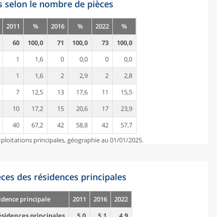
s selon le nombre de pièces
2011
%
2016
%
2022
%
60
100,0
71
100,0
73
100,0
1
1,6
0
0,0
0
0,0
1
1,6
2
2,9
2
2,8
7
12,5
13
17,6
11
15,5
10
17,2
15
20,6
17
23,9
40
67,2
42
58,8
42
57,7
ploitations principales, géographie au 01/01/2025.
es des résidences principales
idence principale
2011
2016
2022
sidences principales
5,0
5,1
4,9