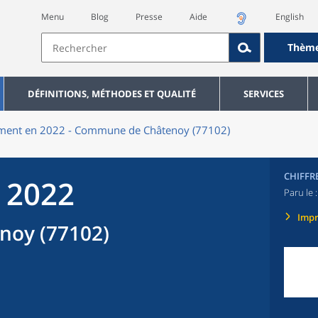
Menu
Blog
Presse
Aide
English
Thèm
DÉFINITIONS, MÉTHODES ET QUALITÉ
SERVICES
ment en 2022 - Commune de Châtenoy (77102)
CHIFFR
 2022
Paru le 
Imp
oy (77102)