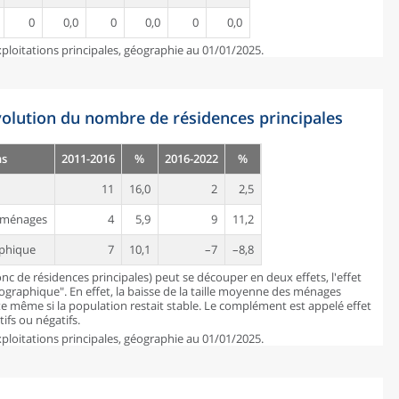
0
0,0
0
0,0
0
0,0
ploitations principales, géographie au 01/01/2025.
évolution du nombre de résidences principales
ns
2011-2016
%
2016-2022
%
11
16,0
2
2,5
es ménages
4
5,9
9
11,2
aphique
7
10,1
–7
–8,8
c de résidences principales) peut se découper en deux effets, l'effet
mographique". En effet, la baisse de la taille moyenne des ménages
 même si la population restait stable. Le complément est appelé effet
ifs ou négatifs.
ploitations principales, géographie au 01/01/2025.