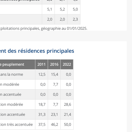
5,1
5,2
5,0
2,0
2,0
2,3
ploitations principales, géographie au 01/01/2025.
nt des résidences principales
de peuplement
2011
2016
2022
ans la norme
12,5
15,4
0,0
on modérée
0,0
7,7
0,0
n accentuée
0,0
0,0
0,0
tion modérée
18,7
7,7
28,6
ion accentuée
31,3
23,1
21,4
ion très accentuée
37,5
46,2
50,0