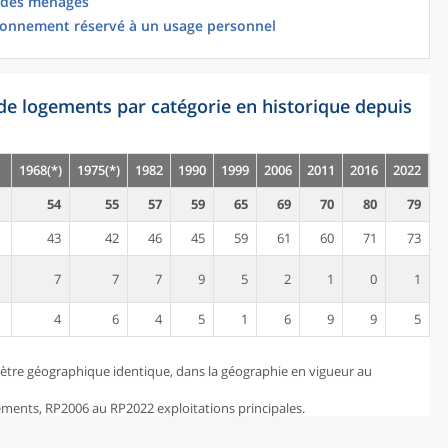
 des ménages
ionnement réservé à un usage personnel
de logements par catégorie en historique depuis
1968(*)
1975(*)
1982
1990
1999
2006
2011
2016
2022
54
55
57
59
65
69
70
80
79
43
42
46
45
59
61
60
71
73
7
7
7
9
5
2
1
0
1
4
6
4
5
1
6
9
9
5
ètre géographique identique, dans la géographie en vigueur au
ents, RP2006 au RP2022 exploitations principales.