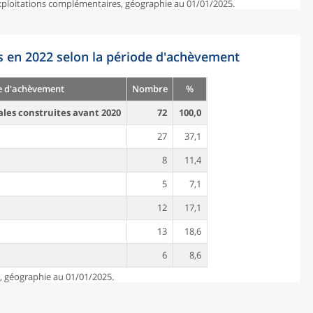
exploitations complémentaires, géographie au 01/01/2025.
s en 2022 selon la période d'achèvement
e d'achèvement
Nombre
%
ales construites avant 2020
72
100,0
27
37,1
8
11,4
5
7,1
12
17,1
13
18,6
6
8,6
e, géographie au 01/01/2025.