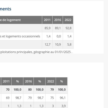
ements
e de logement
2011
2016
2022
85,9
89,1
92,8
s et logements occasionnels
1,4
0,0
1,4
12,7
10,9
5,8
ploitations principales, géographie au 01/01/2025 .
2011
%
2016
%
2022
%
70
100,0
80
100,0
79
100,0
69
98,7
79
98,7
75
96,1
1
1,3
1
1,3
3
3,9