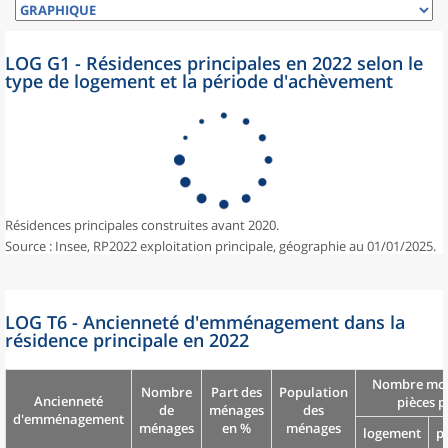
LOG G1 - Résidences principales en 2022 selon le
type de logement et la période d'achèvement
Résidences principales construites avant 2020.
Source : Insee, RP2022 exploitation principale, géographie au 01/01/2025.
LOG T6 - Ancienneté d'emménagement dans la
résidence principale en 2022
Nombre moy
Nombre
Part des
Population
Ancienneté
pièces p
de
ménages
des
d'emménagement
ménages
en %
ménages
logement
p