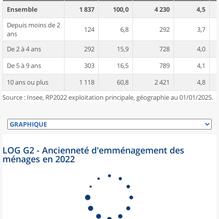
Ensemble
1 837
100,0
4 230
4,5
Depuis moins de 2
124
6,8
292
3,7
ans
De 2 à 4 ans
292
15,9
728
4,0
De 5 à 9 ans
303
16,5
789
4,1
10 ans ou plus
1 118
60,8
2 421
4,8
Source : Insee, RP2022 exploitation principale, géographie au 01/01/2025.
LOG G2 - Ancienneté d'emménagement des
ménages en 2022