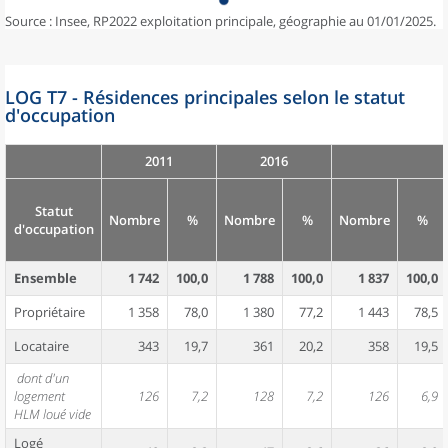
Source : Insee, RP2022 exploitation principale, géographie au 01/01/2025.
LOG T7 - Résidences principales selon le statut
d'occupation
2011
2016
Statut
Nombre
%
Nombre
%
Nombre
%
d'occupation
Ensemble
1 742
100,0
1 788
100,0
1 837
100,0
Propriétaire
1 358
78,0
1 380
77,2
1 443
78,5
Locataire
343
19,7
361
20,2
358
19,5
dont d'un
logement
126
7,2
128
7,2
126
6,9
HLM loué vide
Logé