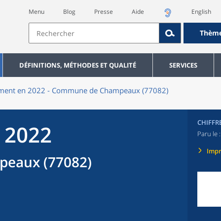
Menu
Blog
Presse
Aide
English
Thèm
DÉFINITIONS, MÉTHODES ET QUALITÉ
SERVICES
ment en 2022 - Commune de Champeaux (77082)
CHIFFR
 2022
Paru le 
Imp
eaux (77082)