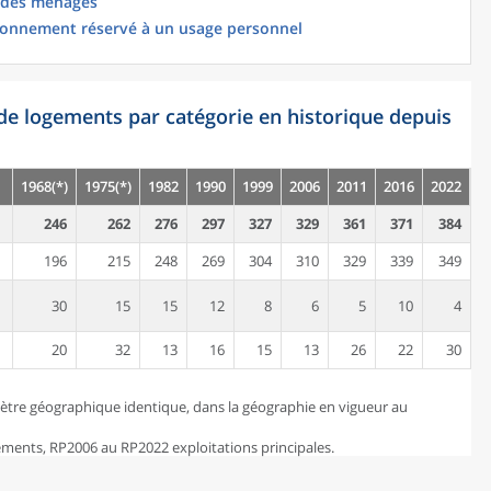
 des ménages
ionnement réservé à un usage personnel
de logements par catégorie en historique depuis
1968(*)
1975(*)
1982
1990
1999
2006
2011
2016
2022
246
262
276
297
327
329
361
371
384
196
215
248
269
304
310
329
339
349
30
15
15
12
8
6
5
10
4
20
32
13
16
15
13
26
22
30
ètre géographique identique, dans la géographie en vigueur au
ents, RP2006 au RP2022 exploitations principales.