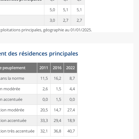
5,0
5,1
5,1
3,0
2,7
2,7
ploitations principales, géographie au 01/01/2025.
nt des résidences principales
de peuplement
2011
2016
2022
ans la norme
11,5
16,2
8,7
on modérée
2,6
1,5
4,4
n accentuée
0,0
1,5
0,0
tion modérée
20,5
14,7
27,4
ion accentuée
33,3
29,4
18,9
ion très accentuée
32,1
36,8
40,7