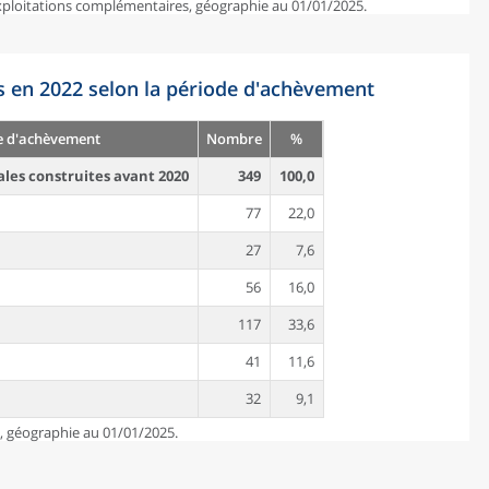
exploitations complémentaires, géographie au 01/01/2025.
s en 2022 selon la période d'achèvement
e d'achèvement
Nombre
%
ales construites avant 2020
349
100,0
77
22,0
27
7,6
56
16,0
117
33,6
41
11,6
32
9,1
e, géographie au 01/01/2025.