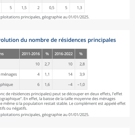
5
1,5
2
0,5
5
1,3
ploitations principales, géographie au 01/01/2025.
évolution du nombre de résidences principales
ns
2011-2016
%
2016-2022
%
10
2,7
10
2,8
es ménages
4
1,1
14
3,9
aphique
6
1,6
–4
–1,0
c de résidences principales) peut se découper en deux effets, l'effet
mographique". En effet, la baisse de la taille moyenne des ménages
 même si la population restait stable. Le complément est appelé effet
ifs ou négatifs.
ploitations principales, géographie au 01/01/2025.