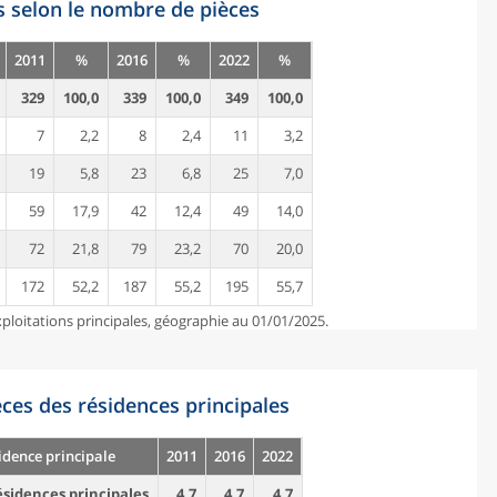
s selon le nombre de pièces
2011
%
2016
%
2022
%
329
100,0
339
100,0
349
100,0
7
2,2
8
2,4
11
3,2
19
5,8
23
6,8
25
7,0
59
17,9
42
12,4
49
14,0
72
21,8
79
23,2
70
20,0
172
52,2
187
55,2
195
55,7
ploitations principales, géographie au 01/01/2025.
es des résidences principales
idence principale
2011
2016
2022
sidences principales
4,7
4,7
4,7