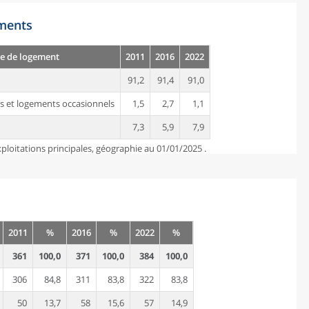
ements
e de logement
2011
2016
2022
91,2
91,4
91,0
s et logements occasionnels
1,5
2,7
1,1
7,3
5,9
7,9
ploitations principales, géographie au 01/01/2025 .
2011
%
2016
%
2022
%
361
100,0
371
100,0
384
100,0
306
84,8
311
83,8
322
83,8
50
13,7
58
15,6
57
14,9