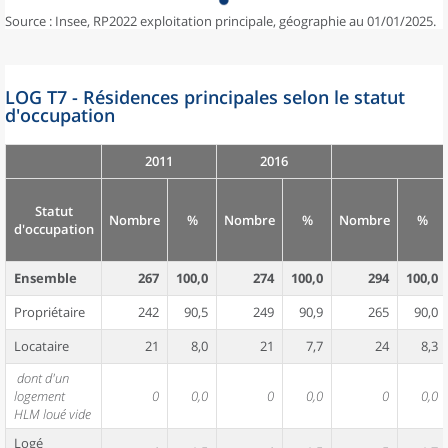
Source : Insee, RP2022 exploitation principale, géographie au 01/01/2025.
LOG T7 - Résidences principales selon le statut
d'occupation
2011
2016
Statut
Nombre
%
Nombre
%
Nombre
%
d'occupation
Ensemble
267
100,0
274
100,0
294
100,0
Propriétaire
242
90,5
249
90,9
265
90,0
Locataire
21
8,0
21
7,7
24
8,3
dont d'un
logement
0
0,0
0
0,0
0
0,0
HLM loué vide
Logé