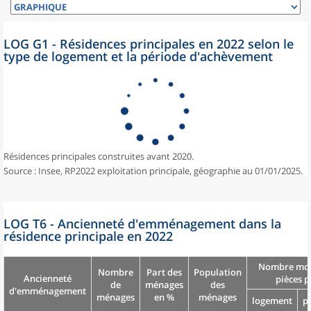
LOG G1 - Résidences principales en 2022 selon le
type de logement et la période d'achèvement
Résidences principales construites avant 2020.
Source : Insee, RP2022 exploitation principale, géographie au 01/01/2025.
LOG T6 - Ancienneté d'emménagement dans la
résidence principale en 2022
Nombre moy
Nombre
Part des
Population
Ancienneté
pièces p
de
ménages
des
d'emménagement
ménages
en %
ménages
logement
p