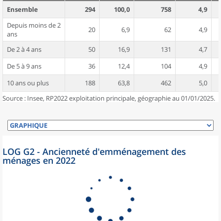
Ensemble
294
100,0
758
4,9
Depuis moins de 2
20
6,9
62
4,9
ans
De 2 à 4 ans
50
16,9
131
4,7
De 5 à 9 ans
36
12,4
104
4,9
10 ans ou plus
188
63,8
462
5,0
Source : Insee, RP2022 exploitation principale, géographie au 01/01/2025.
LOG G2 - Ancienneté d'emménagement des
ménages en 2022