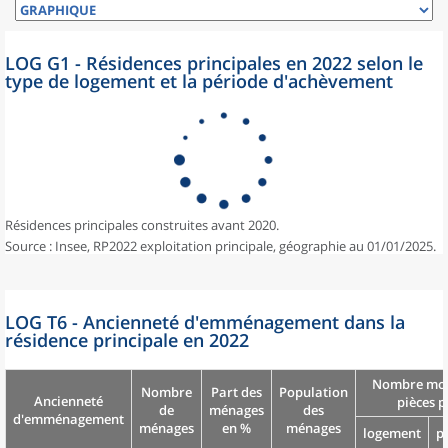
LOG G1 - Résidences principales en 2022 selon le
type de logement et la période d'achèvement
Résidences principales construites avant 2020.
Source : Insee, RP2022 exploitation principale, géographie au 01/01/2025.
LOG T6 - Ancienneté d'emménagement dans la
résidence principale en 2022
Nombre moy
Nombre
Part des
Population
Ancienneté
pièces p
de
ménages
des
d'emménagement
ménages
en %
ménages
logement
p