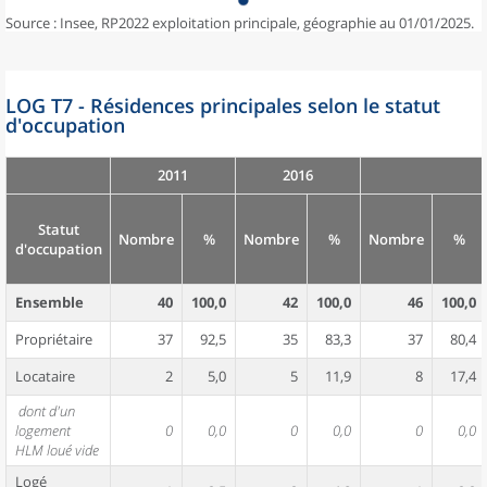
Source : Insee, RP2022 exploitation principale, géographie au 01/01/2025.
LOG T7 - Résidences principales selon le statut
d'occupation
2011
2016
Statut
Nombre
%
Nombre
%
Nombre
%
d'occupation
Ensemble
40
100,0
42
100,0
46
100,0
Propriétaire
37
92,5
35
83,3
37
80,4
Locataire
2
5,0
5
11,9
8
17,4
dont d'un
logement
0
0,0
0
0,0
0
0,0
HLM loué vide
Logé