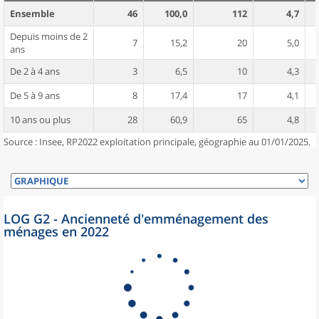
Ensemble
46
100,0
112
4,7
Depuis moins de 2
7
15,2
20
5,0
ans
De 2 à 4 ans
3
6,5
10
4,3
De 5 à 9 ans
8
17,4
17
4,1
10 ans ou plus
28
60,9
65
4,8
Source : Insee, RP2022 exploitation principale, géographie au 01/01/2025.
LOG G2 - Ancienneté d'emménagement des
ménages en 2022