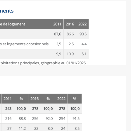
ements
e de logement
2011
2016
2022
87,6
86,6
90,5
s et logements occasionnels
2,5
2,5
4,4
9,9
10,9
5,1
ploitations principales, géographie au 01/01/2025 .
2011
%
2016
%
2022
%
243
100,0
278
100,0
278
100,0
216
88,8
256
92,0
254
91,5
27
11,2
22
8,0
24
8,5