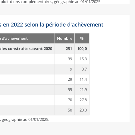
exploitations complémentaires, géographie au 01/01/2025.
s en 2022 selon la période d'achèvement
e d'achèvement
Nombre
%
ales construites avant 2020
251
100,0
39
15,3
9
3,7
29
11,4
55
21,9
70
27,8
50
20,0
e, géographie au 01/01/2025.