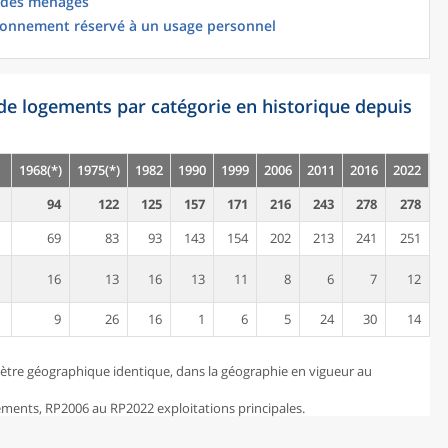
 des ménages
ionnement réservé à un usage personnel
de logements par catégorie en historique depuis
1968(*)
1975(*)
1982
1990
1999
2006
2011
2016
2022
94
122
125
157
171
216
243
278
278
69
83
93
143
154
202
213
241
251
16
13
16
13
11
8
6
7
12
9
26
16
1
6
5
24
30
14
ètre géographique identique, dans la géographie en vigueur au
ents, RP2006 au RP2022 exploitations principales.