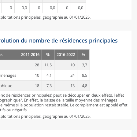
0
0,0
0
0,0
0
0,0
ploitations principales, géographie au 01/01/2025.
évolution du nombre de résidences principales
ns
2011-2016
%
2016-2022
%
28
11,5
10
3,7
es ménages
10
4,1
24
8,5
aphique
18
7,3
–13
–4,8
c de résidences principales) peut se découper en deux effets, l'effet
mographique". En effet, la baisse de la taille moyenne des ménages
 même si la population restait stable. Le complément est appelé effet
ifs ou négatifs.
ploitations principales, géographie au 01/01/2025.