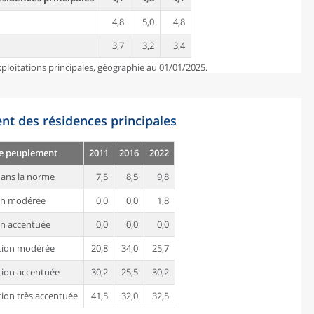
4,8
5,0
4,8
3,7
3,2
3,4
ploitations principales, géographie au 01/01/2025.
nt des résidences principales
de peuplement
2011
2016
2022
ans la norme
7,5
8,5
9,8
on modérée
0,0
0,0
1,8
n accentuée
0,0
0,0
0,0
tion modérée
20,8
34,0
25,7
ion accentuée
30,2
25,5
30,2
ion très accentuée
41,5
32,0
32,5