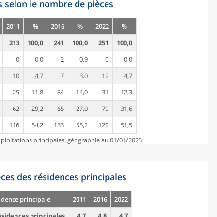
s selon le nombre de pièces
2011
%
2016
%
2022
%
213
100,0
241
100,0
251
100,0
0
0,0
2
0,9
0
0,0
10
4,7
7
3,0
12
4,7
25
11,8
34
14,0
31
12,3
62
29,2
65
27,0
79
31,6
116
54,2
133
55,2
129
51,5
ploitations principales, géographie au 01/01/2025.
es des résidences principales
idence principale
2011
2016
2022
sidences principales
4,7
4,8
4,7