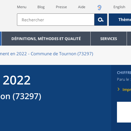
Menu
Blog
Presse
Aide
English
Thèm
DÉFINITIONS, MÉTHODES ET QUALITÉ
SERVICES
ment en 2022 - Commune de Tournon (73297)
CHIFFR
 2022
Paru le 
Imp
n (73297)