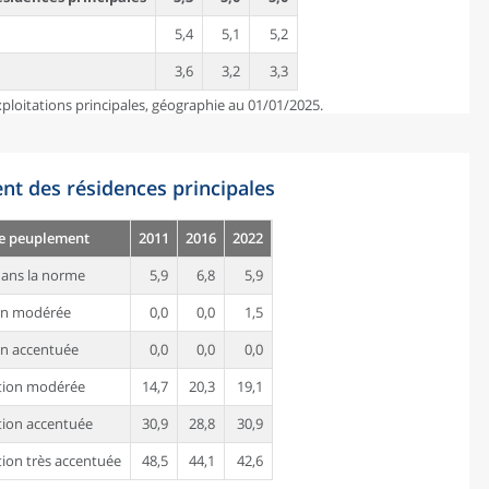
5,4
5,1
5,2
3,6
3,2
3,3
ploitations principales, géographie au 01/01/2025.
nt des résidences principales
de peuplement
2011
2016
2022
ans la norme
5,9
6,8
5,9
on modérée
0,0
0,0
1,5
n accentuée
0,0
0,0
0,0
tion modérée
14,7
20,3
19,1
ion accentuée
30,9
28,8
30,9
ion très accentuée
48,5
44,1
42,6