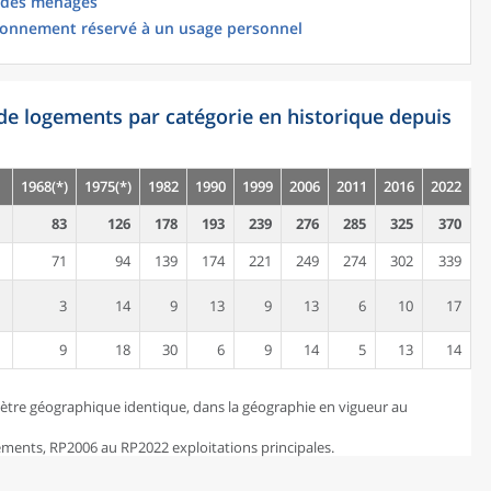
 des ménages
ionnement réservé à un usage personnel
de logements par catégorie en historique depuis
1968(*)
1975(*)
1982
1990
1999
2006
2011
2016
2022
83
126
178
193
239
276
285
325
370
71
94
139
174
221
249
274
302
339
3
14
9
13
9
13
6
10
17
9
18
30
6
9
14
5
13
14
ètre géographique identique, dans la géographie en vigueur au
ents, RP2006 au RP2022 exploitations principales.