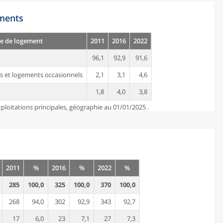
ements
e de logement
2011
2016
2022
96,1
92,9
91,6
s et logements occasionnels
2,1
3,1
4,6
1,8
4,0
3,8
ploitations principales, géographie au 01/01/2025 .
2011
%
2016
%
2022
%
285
100,0
325
100,0
370
100,0
268
94,0
302
92,9
343
92,7
17
6,0
23
7,1
27
7,3