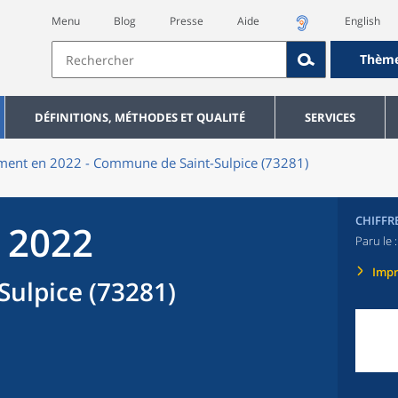
Menu
Blog
Presse
Aide
English
Thèm
DÉFINITIONS, MÉTHODES ET QUALITÉ
SERVICES
ent en 2022 - Commune de Saint-Sulpice (73281)
CHIFFR
 2022
Paru le 
Imp
ulpice (73281)