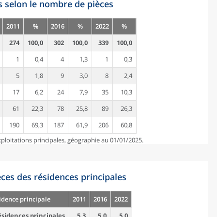
s selon le nombre de pièces
2011
%
2016
%
2022
%
274
100,0
302
100,0
339
100,0
1
0,4
4
1,3
1
0,3
5
1,8
9
3,0
8
2,4
17
6,2
24
7,9
35
10,3
61
22,3
78
25,8
89
26,3
190
69,3
187
61,9
206
60,8
ploitations principales, géographie au 01/01/2025.
es des résidences principales
idence principale
2011
2016
2022
sidences principales
5,3
5,0
5,0