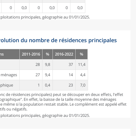
0
0,0
0
0,0
0
0,0
ploitations principales, géographie au 01/01/2025.
évolution du nombre de résidences principales
ns
2011-2016
%
2016-2022
%
28
9,8
37
11,4
es ménages
27
9,4
14
4,4
aphique
1
0,4
23
7,0
c de résidences principales) peut se découper en deux effets, l'effet
mographique". En effet, la baisse de la taille moyenne des ménages
 même si la population restait stable. Le complément est appelé effet
ifs ou négatifs.
ploitations principales, géographie au 01/01/2025.