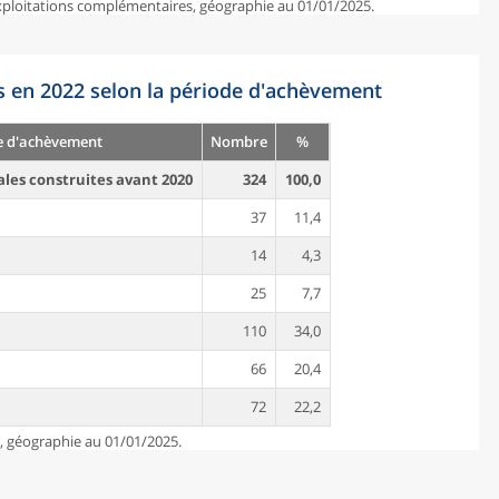
exploitations complémentaires, géographie au 01/01/2025.
s en 2022 selon la période d'achèvement
e d'achèvement
Nombre
%
ales construites avant 2020
324
100,0
37
11,4
14
4,3
25
7,7
110
34,0
66
20,4
72
22,2
e, géographie au 01/01/2025.