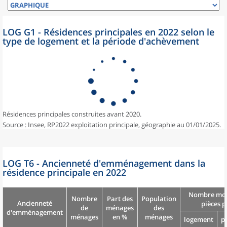
LOG G1 - Résidences principales en 2022 selon le
type de logement et la période d'achèvement
Résidences principales construites avant 2020.
Source : Insee, RP2022 exploitation principale, géographie au 01/01/2025.
LOG T6 - Ancienneté d'emménagement dans la
résidence principale en 2022
Nombre moy
Nombre
Part des
Population
Ancienneté
pièces p
de
ménages
des
d'emménagement
ménages
en %
ménages
logement
p