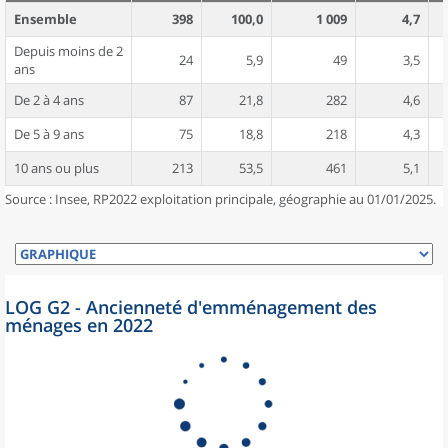
Ensemble
398
100,0
1 009
4,7
Depuis moins de 2
24
5,9
49
3,5
ans
De 2 à 4 ans
87
21,8
282
4,6
De 5 à 9 ans
75
18,8
218
4,3
10 ans ou plus
213
53,5
461
5,1
Source : Insee, RP2022 exploitation principale, géographie au 01/01/2025.
LOG G2 - Ancienneté d'emménagement des
ménages en 2022