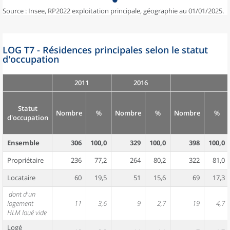
Source : Insee, RP2022 exploitation principale, géographie au 01/01/2025.
LOG T7 - Résidences principales selon le statut
d'occupation
2011
2016
Statut
Nombre
%
Nombre
%
Nombre
%
d'occupation
Ensemble
306
100,0
329
100,0
398
100,0
Propriétaire
236
77,2
264
80,2
322
81,0
Locataire
60
19,5
51
15,6
69
17,3
dont d'un
logement
11
3,6
9
2,7
19
4,7
HLM loué vide
Logé