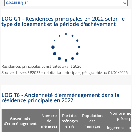
LOG G1 - Résidences principales en 2022 selon le
type de logement et la période d'achèvement
Résidences principales construites avant 2020.
Source : Insee, RP2022 exploitation principale, géographie au 01/01/2025.
LOG T6 - Ancienneté d'emménagement dans la
résidence principale en 2022
Nombre moy
Nombre
Part des
Population
Ancienneté
pièces p
de
ménages
des
d'emménagement
ménages
en %
ménages
logement
p