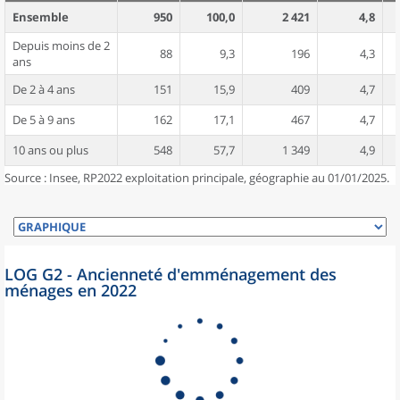
Ensemble
950
100,0
2 421
4,8
Depuis moins de 2
88
9,3
196
4,3
ans
De 2 à 4 ans
151
15,9
409
4,7
De 5 à 9 ans
162
17,1
467
4,7
10 ans ou plus
548
57,7
1 349
4,9
Source : Insee, RP2022 exploitation principale, géographie au 01/01/2025.
LOG G2 - Ancienneté d'emménagement des
ménages en 2022