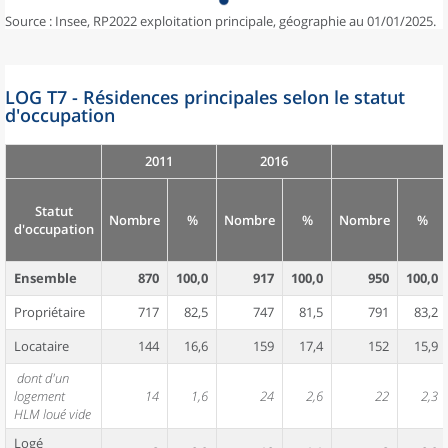
Source : Insee, RP2022 exploitation principale, géographie au 01/01/2025.
LOG T7 - Résidences principales selon le statut
d'occupation
2011
2016
Statut
Nombre
%
Nombre
%
Nombre
%
d'occupation
Ensemble
870
100,0
917
100,0
950
100,0
Propriétaire
717
82,5
747
81,5
791
83,2
Locataire
144
16,6
159
17,4
152
15,9
dont d'un
logement
14
1,6
24
2,6
22
2,3
HLM loué vide
Logé