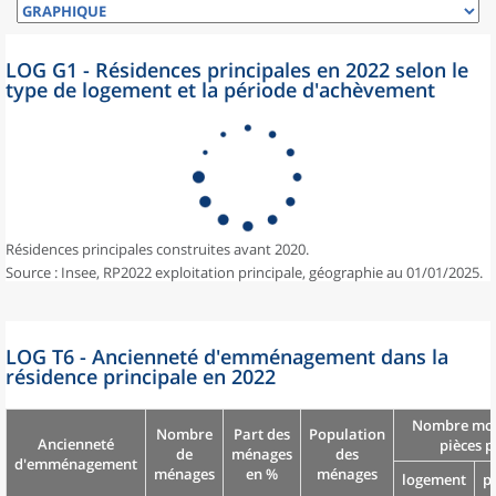
LOG G1 - Résidences principales en 2022 selon le
type de logement et la période d'achèvement
Résidences principales construites avant 2020.
Source : Insee, RP2022 exploitation principale, géographie au 01/01/2025.
LOG T6 - Ancienneté d'emménagement dans la
résidence principale en 2022
Nombre moy
Nombre
Part des
Population
Ancienneté
pièces p
de
ménages
des
d'emménagement
ménages
en %
ménages
logement
p