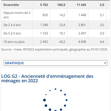
Ensemble
5 763
100,0
11 445
3,9
Depuis moins de 2
820
14,2
1 448
3,1
ans
De 2 à 4 ans
1 348
23,4
2 801
3,5
De 5 à 9 ans
1 103
19,1
2 497
3,9
10 ans ou plus
2 492
43,2
4 698
4,4
Source : Insee, RP2022 exploitation principale, géographie au 01/01/2025.
LOG G2 - Ancienneté d'emménagement des
ménages en 2022