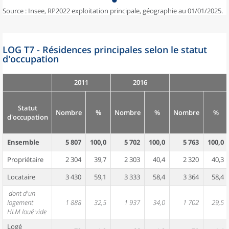
Source : Insee, RP2022 exploitation principale, géographie au 01/01/2025.
LOG T7 - Résidences principales selon le statut
d'occupation
2011
2016
Statut
Nombre
%
Nombre
%
Nombre
%
d'occupation
Ensemble
5 807
100,0
5 702
100,0
5 763
100,0
Propriétaire
2 304
39,7
2 303
40,4
2 320
40,3
Locataire
3 430
59,1
3 333
58,4
3 364
58,4
dont d'un
logement
1 888
32,5
1 937
34,0
1 702
29,5
HLM loué vide
Logé