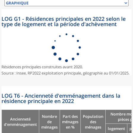
LOG G1 - Résidences principales en 2022 selon le
type de logement et la période d'achèvement
Résidences principales construites avant 2020.
Source : Insee, RP2022 exploitation principale, géographie au 01/01/2025.
LOG T6 - Ancienneté d'emménagement dans la
résidence principale en 2022
Nombre moy
Nombre
Part des
Population
Ancienneté
pièces p
de
ménages
des
d'emménagement
ménages
en %
ménages
logement
p