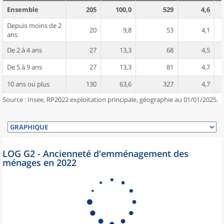
Ensemble
205
100,0
529
4,6
Depuis moins de 2
20
9,8
53
4,1
ans
De 2 à 4 ans
27
13,3
68
4,5
De 5 à 9 ans
27
13,3
81
4,7
10 ans ou plus
130
63,6
327
4,7
Source : Insee, RP2022 exploitation principale, géographie au 01/01/2025.
LOG G2 - Ancienneté d'emménagement des
ménages en 2022