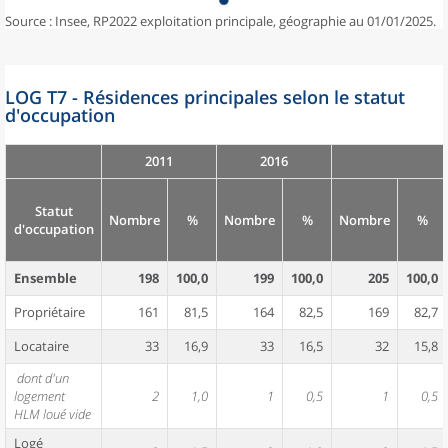
Source : Insee, RP2022 exploitation principale, géographie au 01/01/2025.
LOG T7 - Résidences principales selon le statut
d'occupation
2011
2016
Statut
Nombre
%
Nombre
%
Nombre
%
d'occupation
Ensemble
198
100,0
199
100,0
205
100,0
Propriétaire
161
81,5
164
82,5
169
82,7
Locataire
33
16,9
33
16,5
32
15,8
dont d'un
logement
2
1,0
1
0,5
1
0,5
HLM loué vide
Logé