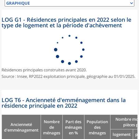
LOG G1 - Résidences principales en 2022 selon le
type de logement et la période d'achèvement
Résidences principales construites avant 2020.
Source : Insee, RP2022 exploitation principale, géographie au 01/01/2025.
LOG T6 - Ancienneté d'emménagement dans la
résidence principale en 2022
Nombre moy
Nombre
Part des
Population
Ancienneté
pièces p
de
ménages
des
d'emménagement
ménages
en %
ménages
logement
p