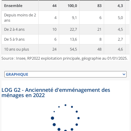
Ensemble
44
100,0
83
4,3
Depuis moins de 2
4
9,1
6
5,0
ans
De 2 à 4 ans
10
22,7
21
4,5
De 5 à 9 ans
6
13,6
8
2,7
10 ans ou plus
24
54,5
48
4,6
Source : Insee, RP2022 exploitation principale, géographie au 01/01/2025.
LOG G2 - Ancienneté d'emménagement des
ménages en 2022