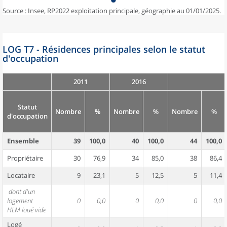
Source : Insee, RP2022 exploitation principale, géographie au 01/01/2025.
LOG T7 - Résidences principales selon le statut
d'occupation
2011
2016
Statut
Nombre
%
Nombre
%
Nombre
%
d'occupation
Ensemble
39
100,0
40
100,0
44
100,0
Propriétaire
30
76,9
34
85,0
38
86,4
Locataire
9
23,1
5
12,5
5
11,4
dont d'un
logement
0
0,0
0
0,0
0
0,0
HLM loué vide
Logé