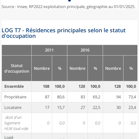
Source : Insee, RP2022 exploitation principale, géographie au 01/01/2025.
LOG T7 - Résidences principales selon le statut
d'occupation
2011
2016
Statut
Nombre
%
Nombre
%
Nombre
%
d'occupation
Ensemble
108
100,0
120
100,0
128
100,0
Propriétaire
87
80,6
83
69,2
94
73,4
Locataire
17
15,7
27
22,5
30
23,4
dont d'un
logement
0
0,0
0
0,0
0
0,0
HLM loué vide
Logé