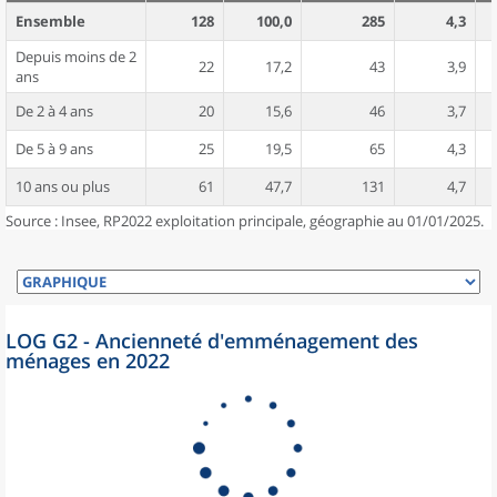
Ensemble
128
100,0
285
4,3
Depuis moins de 2
22
17,2
43
3,9
ans
De 2 à 4 ans
20
15,6
46
3,7
De 5 à 9 ans
25
19,5
65
4,3
10 ans ou plus
61
47,7
131
4,7
Source : Insee, RP2022 exploitation principale, géographie au 01/01/2025.
LOG G2 - Ancienneté d'emménagement des
ménages en 2022