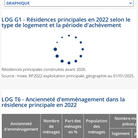
LOG G1 - Résidences principales en 2022 selon le
type de logement et la période d'achèvement
Résidences principales construites avant 2020.
Source : Insee, RP2022 exploitation principale, géographie au 01/01/2025.
LOG T6 - Ancienneté d'emménagement dans la
résidence principale en 2022
Nombre moy
Nombre
Part des
Population
Ancienneté
pièces p
de
ménages
des
d'emménagement
ménages
en %
ménages
logement
p