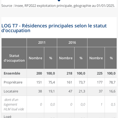
Source : Insee, RP2022 exploitation principale, géographie au 01/01/2025.
LOG T7 - Résidences principales selon le statut
d'occupation
2011
2016
Statut
Nombre
%
Nombre
%
Nombre
%
d'occupation
Ensemble
200
100,0
218
100,0
225
100,0
Propriétaire
151
75,4
161
73,7
177
78,7
Locataire
38
19,1
47
21,3
37
16,6
dont d'un
logement
0
0,0
0
0,0
1
0,5
HLM loué vide
Logé