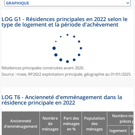
LOG G1 - Résidences principales en 2022 selon le
type de logement et la période d'achèvement
Résidences principales construites avant 2020.
Source : Insee, RP2022 exploitation principale, géographie au 01/01/2025.
LOG T6 - Ancienneté d'emménagement dans la
résidence principale en 2022
Nombre moy
Nombre
Part des
Population
Ancienneté
pièces p
de
ménages
des
d'emménagement
ménages
en %
ménages
logement
p