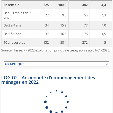
Ensemble
225
100,0
482
4,4
Depuis moins de 2
22
9,8
55
4,3
ans
De 2 à 4 ans
34
15,2
77
4,0
De 5 à 9 ans
37
16,6
78
4,5
10 ans ou plus
132
58,4
272
4,5
Source : Insee, RP2022 exploitation principale, géographie au 01/01/2025.
LOG G2 - Ancienneté d'emménagement des
ménages en 2022